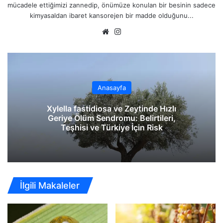
mücadele ettiğimizi zannedip, önümüze konulan bir besinin sadece
kimyasaldan ibaret kansorejen bir madde olduğunu...
We
Ins
b
tag
sit
ra
esi
m
Anasayfa
Xylella fastidiosa ve Zeytinde Hızlı
Geriye Ölüm Sendromu: Belirtileri,
Teşhisi ve Türkiye İçin Risk
İlgili Makaleler