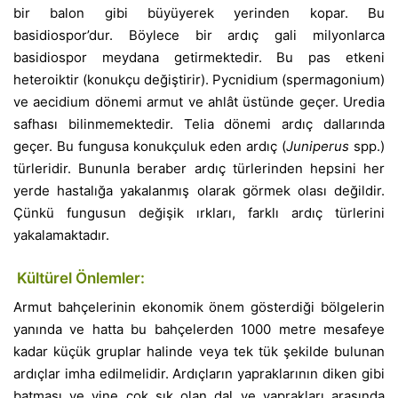
bir balon gibi büyüyerek yerinden kopar. Bu
basidiospor’dur. Böylece bir ardıç gali milyonlarca
basidiospor meydana getirmektedir. Bu pas etkeni
heteroiktir (konukçu değiştirir). Pycnidium (spermagonium)
ve aecidium dönemi armut ve ahlât üstünde geçer. Uredia
safhası bilinmemektedir. Telia dönemi ardıç dallarında
geçer. Bu fungusa konukçuluk eden ardıç (
Juniperus
spp.)
türleridir. Bununla beraber ardıç türlerinden hepsini her
yerde hastalığa yakalanmış olarak görmek olası değildir.
Çünkü fungusun değişik ırkları, farklı ardıç türlerini
yakalamaktadır.
Kültürel Önlemler:
Armut bahçelerinin ekonomik önem gösterdiği bölgelerin
yanında ve hatta bu bahçelerden 1000 metre mesafeye
kadar küçük gruplar halinde veya tek tük şekilde bulunan
ardıçlar imha edilmelidir. Ardıçların yapraklarının diken gibi
batması ve yine çok sık olan dal ve yaprakları arasında