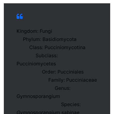
Kingdom: Fungi
Phylum: Basidiomycota
Class: Pucciniomycotina
Subclass:
Pucciniomycetes
Order: Pucciniales
Family: Pucciniaceae
Genus:
Gymnosporangium
Species:
Gymnosporangium sabinae