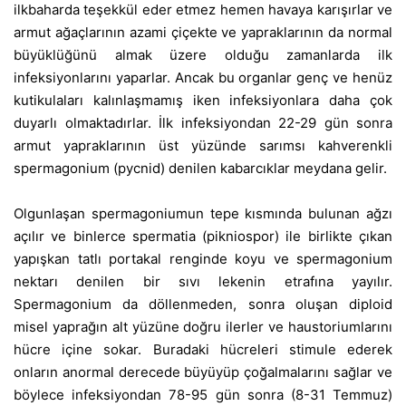
ilkbaharda teşekkül eder etmez hemen havaya karışırlar ve
armut ağaçlarının azami çiçekte ve yapraklarının da normal
büyüklüğünü almak üzere olduğu zamanlarda ilk
infeksiyonlarını yaparlar. Ancak bu organlar genç ve henüz
kutikulaları kalınlaşmamış iken infeksiyonlara daha çok
duyarlı olmaktadırlar.
İlk infeksiyondan 22-29 gün sonra
armut yapraklarının üst yüzünde sarımsı kahverenkli
spermagonium (pycnid) denilen kabarcıklar meydana gelir.
Olgunlaşan spermagoniumun tepe kısmında bulunan ağzı
açılır ve binlerce spermatia (pikniospor) ile birlikte çıkan
yapışkan tatlı portakal renginde koyu ve spermagonium
nektarı denilen bir sıvı lekenin etrafına yayılır.
Spermagonium da döllenmeden, sonra oluşan diploid
misel yaprağın alt yüzüne doğru ilerler ve haustoriumlarını
hücre içine sokar. Buradaki hücreleri stimule ederek
onların anormal derecede büyüyüp çoğalmalarını sağlar ve
böylece infeksiyondan 78-95 gün sonra (8-31 Temmuz)