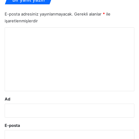
E-posta adresiniz yayınlanmayacak.
Gerekli alanlar
*
ile
işaretlenmişlerdir
Y
o
r
u
m
*
Ad
E-posta