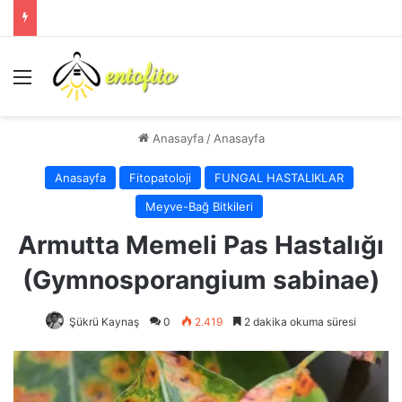
Menü
Anasayfa
/
Anasayfa
Anasayfa
Fitopatoloji
FUNGAL HASTALIKLAR
Meyve-Bağ Bitkileri
Armutta Memeli Pas Hastalığı
(Gymnosporangium sabinae)
Şükrü Kaynaş
0
2.419
2 dakika okuma süresi