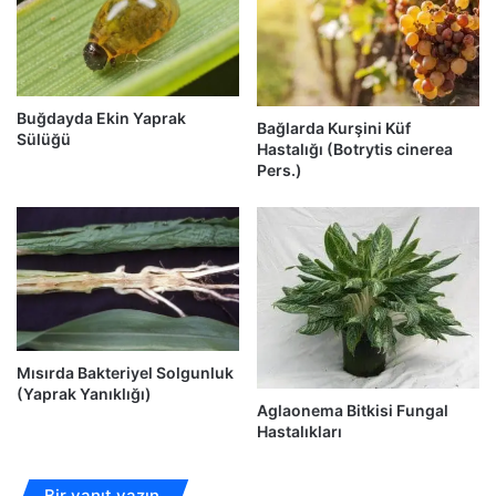
Buğdayda Ekin Yaprak
Bağlarda Kurşini Küf
Sülüğü
Hastalığı (Botrytis cinerea
Pers.)
Mısırda Bakteriyel Solgunluk
(Yaprak Yanıklığı)
Aglaonema Bitkisi Fungal
Hastalıkları
Bir yanıt yazın