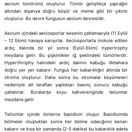
aecium tümörünü oluşturur. Tümör geliştikçe yaprağın
altından dışarıya doğru büyür ve meme gibi bir çıkıntı
oluşturur. Bu devre fungusun aecium devresidir.
Aecium içindeki aeciosporlar kesenin çatlamasıyla (11 Eylül
– 12 Ekim) havaya karışırlar. Aeciosporlarla inokule edilen
ardıç dalında bir yıl sonra (Eylül-Ekim) hypertrophy
meydana gelir. Bu şişkinlikler iğ şeklindeki tümörlerdir.
Hyperthrophy halindeki ardıç dalının kabuğu ilkbahara
doğru yer yer kabarır. Fungus her kabarıklığın altında bir
stroma oluşturur. Daha sonra bu stromalar büyümeleri
nedeniyle alt taraftan yaptıkları basınç sonucu kabuğu
çatlatırlar. Buralarda koyu kahverenginde teliumlar
meydana gelir.
Teliumlar içinde binlerce basidium oluşur. Basidiumda
bölmeler oluştuktan sonra her bölme odacığının kenarı
kabarır ve kısa bir zamanda (2-5 dakika) bu kabarıklık adeta