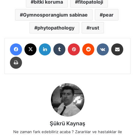
bitki koruma
fitopatoloji
Gymnosporangium sabinae
pear
phytopathology
rust
Facebook
X
LinkedIn
Tumblr
Pinterest
Reddit
VKontakte
E-Posta ile paylaş
Yazdır
Şükrü Kaynaş
Ne zaman fark edebiliriz acaba ? Zararlılar ve hastalıklar ile