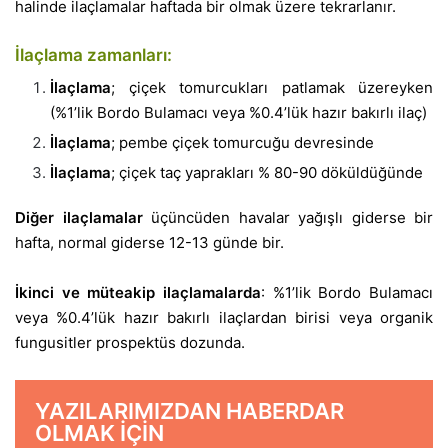
halinde ilaçlamalar haftada bir olmak üzere tekrarlanır.
İlaçlama zamanları:
İlaçlama
; çiçek tomurcukları patlamak üzereyken
(%1’lik Bordo Bulamacı veya %0.4’lük hazır bakırlı ilaç)
İlaçlama
; pembe çiçek tomurcuğu devresinde
İlaçlama
; çiçek taç yaprakları % 80-90 döküldüğünde
Diğer ilaçlamalar
üçüncüden havalar yağışlı giderse bir
hafta, normal giderse 12-13 günde bir.
İkinci ve müteakip ilaçlamalarda
: %1’lik Bordo Bulamacı
veya %0.4’lük hazır bakırlı ilaçlardan birisi veya organik
fungusitler prospektüs dozunda.
YAZILARIMIZDAN HABERDAR
OLMAK IÇIN