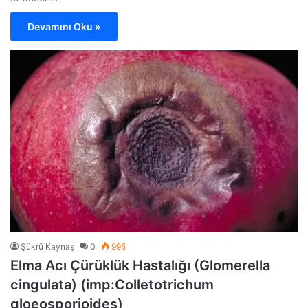
Devamını Oku »
Şükrü Kaynaş
0
995
Elma Acı Çürüklük Hastalığı (Glomerella
cingulata) (imp:Colletotrichum
gloeosporioides)