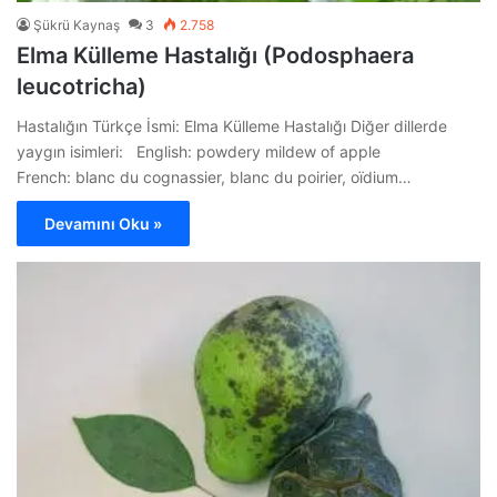
Şükrü Kaynaş
3
2.758
Elma Külleme Hastalığı (Podosphaera
leucotricha)
Hastalığın Türkçe İsmi: Elma Külleme Hastalığı Diğer dillerde
yaygın isimleri: English: powdery mildew of apple
French: blanc du cognassier, blanc du poirier, oïdium…
Devamını Oku »