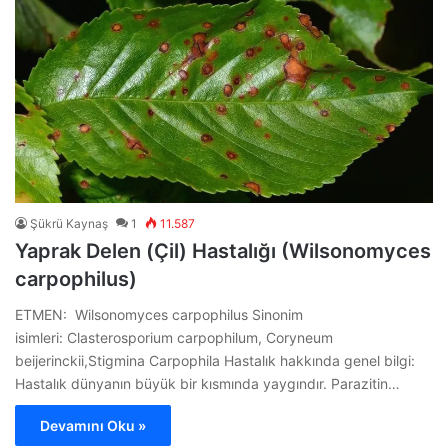
Şükrü Kaynaş
1
11.587
Yaprak Delen (Çil) Hastalığı (Wilsonomyces
carpophilus)
ETMEN: Wilsonomyces carpophilus Sinonim
isimleri: Clasterosporium carpophilum, Coryneum
beijerinckii,Stigmina Carpophila Hastalık hakkında genel bilgi:
Hastalık dünyanın büyük bir kısmında yaygındır. Parazitin…
Devamını Oku »