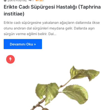
Şükrü Kaynaş
1
861
Erikte Cadı Süpürgesi Hastalığı (Taphrina
institiae)
Erikte cadı süpürgesine yakalanan ağaçların dallarında ökse
otunu andıran dal sürgünleri meydana gelir. Dallarda aşırı
sürgün verme eğilimi belirir. Dal…
Devamını Oku »