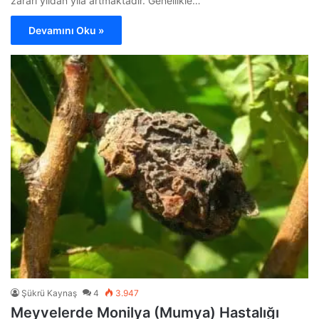
zararı yıldan yıla artmaktadır. Genellikle…
Devamını Oku »
Şükrü Kaynaş
4
3.947
Meyvelerde Monilya (Mumya) Hastalığı