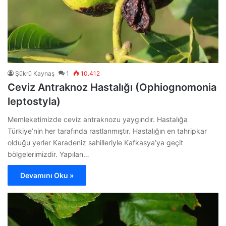
Şükrü Kaynaş
1
10.412
Ceviz Antraknoz Hastalığı (Ophiognomonia
leptostyla)
Memleketimizde ceviz antraknozu yaygındır. Hastalığa
Türkiye’nin her tarafında rastlanmıştır. Hastalığın en tahripkar
olduğu yerler Karadeniz sahilleriyle Kafkasya’ya geçit
bölgelerimizdir. Yapılan…
Devamını Oku »