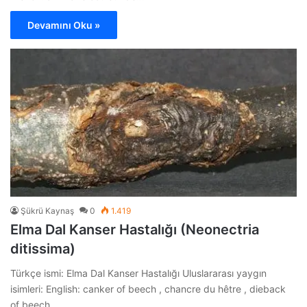
Devamını Oku »
Şükrü Kaynaş
0
1.419
Elma Dal Kanser Hastalığı (Neonectria
ditissima)
Türkçe ismi: Elma Dal Kanser Hastalığı Uluslararası yaygın
isimleri: English: canker of beech , chancre du hêtre , dieback
of beech…