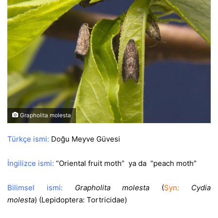
Grapholita molesta
Türkçe ismi:
Doğu Meyve Güvesi
İngilizce ismi:
“Oriental fruit moth” ya da “peach moth”
Bilimsel ismi:
Grapholita molesta
(
Syn:
Cydia
molesta
)
(Lepidoptera: Tortricidae)