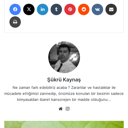
Facebook
X
LinkedIn
Tumblr
Pinterest
Reddit
VKontakte
E-Posta ile paylaş
Yazdır
Şükrü Kaynaş
Ne zaman fark edebiliriz acaba ? Zararlılar ve hastalıklar ile
mücadele ettiğimizi zannedip, önümüze konulan bir besinin sadece
kimyasaldan ibaret kansorejen bir madde olduğunu...
We
Ins
b
tag
sit
ra