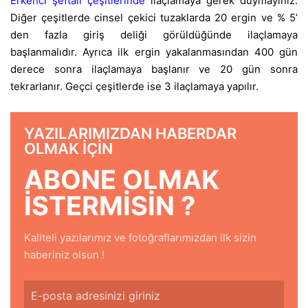
Erkenci şeftali çeşitlerinde
ilaçlamaya gerek duymayınız.
Diğer çeşitlerde cinsel çekici tuzaklarda 20 ergin ve % 5’
den fazla giriş deliği görüldüğünde ilaçlamaya
başlanmalıdır. Ayrıca ilk ergin yakalanmasından 400 gün
derece sonra ilaçlamaya başlanır ve 20 gün sonra
tekrarlanır. Geçci çeşitlerde ise 3 ilaçlamaya yapılır.
YAZILARIMIZDAN HABERDAR
OLMAK IÇIN
ABONE OLMAK
ISTERMISIN ?
Kaliteli yazılarımız ve fotoğraflarımızdan ilk sizin
haberiniz olsun !