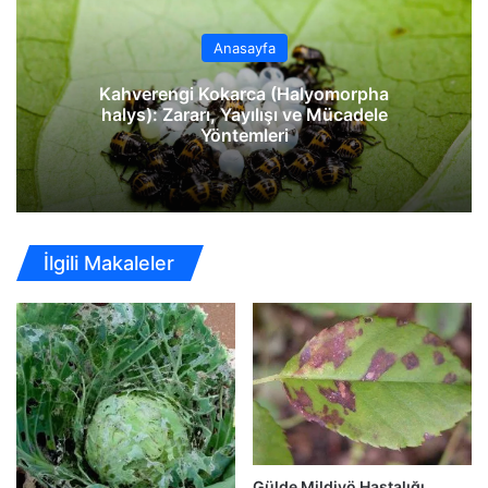
esi
m
Anasayfa
Kahverengi Kokarca (Halyomorpha
halys): Zararı, Yayılışı ve Mücadele
Yöntemleri
İlgili Makaleler
Gülde Mildiyö Hastalığı