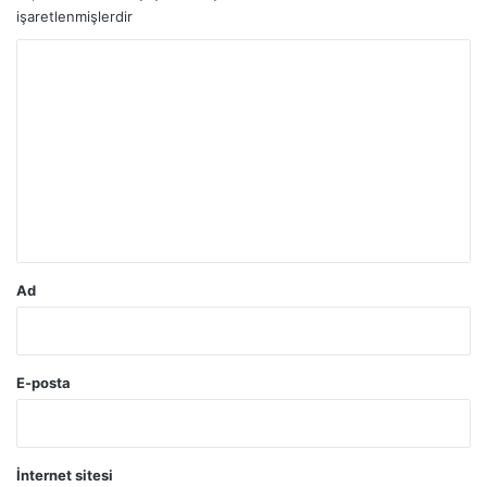
işaretlenmişlerdir
Y
o
r
u
m
*
Ad
E-posta
İnternet sitesi