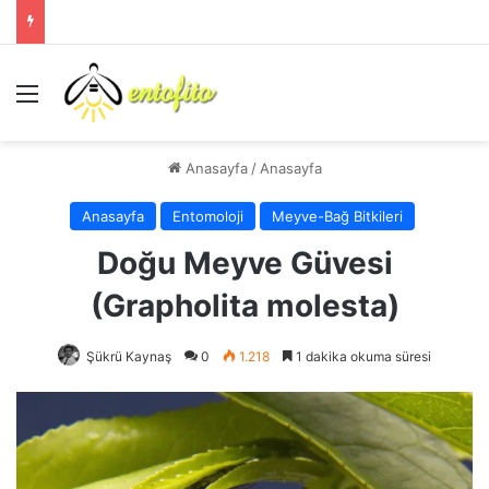
Menü
Anasayfa
/
Anasayfa
Anasayfa
Entomoloji
Meyve-Bağ Bitkileri
Doğu Meyve Güvesi
(Grapholita molesta)
Şükrü Kaynaş
0
1.218
1 dakika okuma süresi