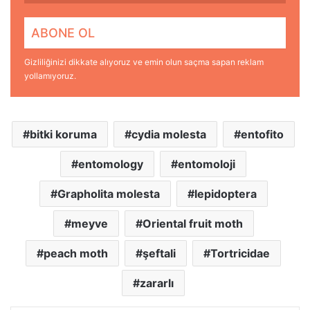
Gizliliğinizi dikkate alıyoruz ve emin olun saçma sapan reklam
yollamıyoruz.
bitki koruma
cydia molesta
entofito
entomology
entomoloji
Grapholita molesta
lepidoptera
meyve
Oriental fruit moth
peach moth
şeftali
Tortricidae
zararlı