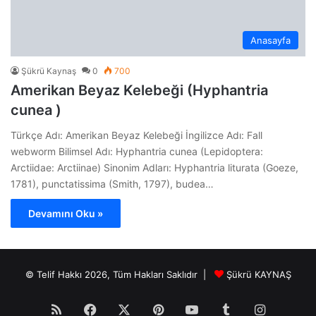
Anasayfa
Şükrü Kaynaş
0
700
Amerikan Beyaz Kelebeği (Hyphantria
cunea )
Türkçe Adı: Amerikan Beyaz Kelebeği İngilizce Adı: Fall
webworm Bilimsel Adı: Hyphantria cunea (Lepidoptera:
Arctiidae: Arctiinae) Sinonim Adları: Hyphantria liturata (Goeze,
1781), punctatissima (Smith, 1797), budea…
Devamını Oku »
© Telif Hakkı 2026, Tüm Hakları Saklıdır |
Şükrü KAYNAŞ
RSS
Facebook
X
Pinterest
YouTube
Tumblr
Instagr