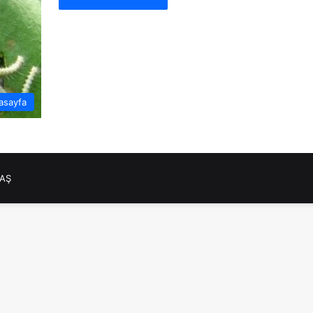
asayfa
NAŞ