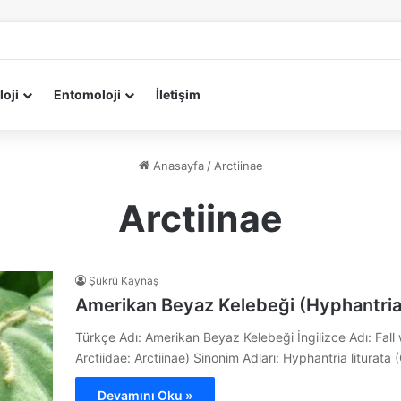
loji
Entomoloji
İletişim
Anasayfa
/
Arctiinae
Arctiinae
Şükrü Kaynaş
Amerikan Beyaz Kelebeği (Hyphantria
Türkçe Adı: Amerikan Beyaz Kelebeği İngilizce Adı: Fal
Arctiidae: Arctiinae) Sinonim Adları: Hyphantria liturat
Devamını Oku »