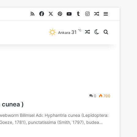
RSS
Facebook
X
Pinterest
YouTube
Tumblr
Instagram
Rastgele Makale
Kenar Bölme
℃
31
Rastgele Makale
Dış görünümü de
Arama yap ..
Ankara
0
700
 cunea )
l webworm Bilimsel Adı: Hyphantria cunea (Lepidoptera:
a (Goeze, 1781), punctatissima (Smith, 1797), budea…