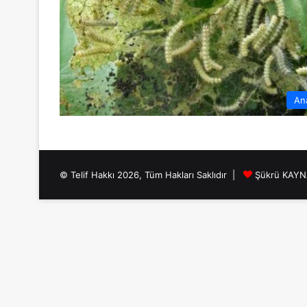
An
© Telif Hakkı 2026, Tüm Hakları Saklıdır |
Şükrü KAY