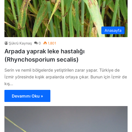
Anasayfa
Şükrü Kaynaş
0
1.801
Arpada yaprak leke hastalığı
(Rhynchosporium secalis)
Serin ve nemli bölgelerde yetiştirilen zarar yapar. Türkiye de
İzmir yöresinde kışlık arpalarda ortaya çıkar. Bunun için İzmir de
kış…
Devamını Oku »