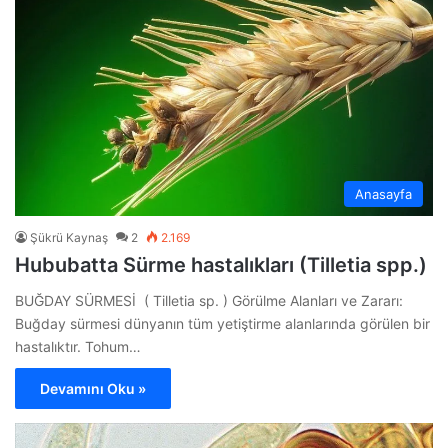
Anasayfa
Şükrü Kaynaş
2
2.169
Hububatta Sürme hastalıkları (Tilletia spp.)
BUĞDAY SÜRMESİ ( Tilletia sp. ) Görülme Alanları ve Zararı:
Buğday sürmesi dünyanın tüm yetiştirme alanlarında görülen bir
hastalıktır. Tohum…
Devamını Oku »