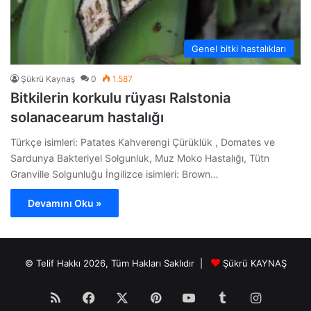
Genel bitki hastalıkları
Şükrü Kaynaş
0
1.587
Bitkilerin korkulu rüyası Ralstonia
solanacearum hastalığı
Türkçe isimleri: Patates Kahverengi Çürüklük , Domates ve
Sardunya Bakteriyel Solgunluk, Muz Moko Hastalığı, Tütn
Granville Solgunluğu İngilizce isimleri: Brown…
Devamını Oku »
© Telif Hakkı 2026, Tüm Hakları Saklıdır |
Şükrü KAYNAŞ
RSS
Facebook
X
Pinterest
YouTube
Tumblr
Instagr