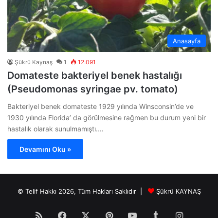
Anasayfa
Şükrü Kaynaş
1
12.091
Domateste bakteriyel benek hastalığı
(Pseudomonas syringae pv. tomato)
Bakteriyel benek domateste 1929 yılında Winsconsin’de ve
1930 yılında Florida’ da görülmesine rağmen bu durum yeni bir
hastalık olarak sunulmamıştı.…
Devamını Oku »
© Telif Hakkı 2026, Tüm Hakları Saklıdır |
Şükrü KAYNAŞ
RSS
Facebook
X
Pinterest
YouTube
Tumblr
Instagr