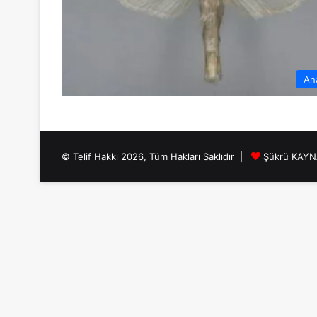
An
© Telif Hakkı 2026, Tüm Hakları Saklıdır |
Şükrü KAY