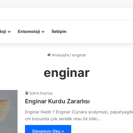
loji
Entomoloji
İletişim
Anasayfa
/
enginar
enginar
Şükrü Kaynaş
Enginar Kurdu Zararlısı
Enginar Nedir ? Enginar (Cynara scolymus), papatyagill
cm boyunda çok senelik otsu bir bitki.…
Devamını Oku »