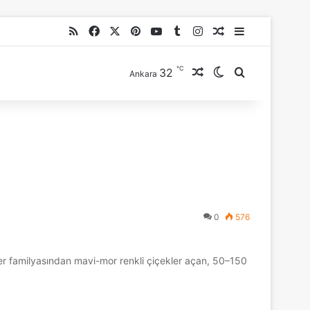
RSS
Facebook
X
Pinterest
YouTube
Tumblr
Instagram
Rastgele Makale
Kenar Bölme
℃
32
Rastgele Makale
Dış görünümü de
Arama yap ..
Ankara
0
576
er familyasından mavi-mor renkli çiçekler açan, 50–150