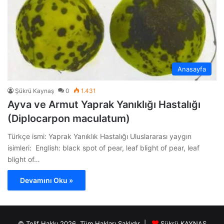
Anasayfa
Şükrü Kaynaş
0
1.431
Ayva ve Armut Yaprak Yanıklığı Hastalığı
(Diplocarpon maculatum)
Türkçe ismi: Yaprak Yanıklık Hastalığı Uluslararası yaygın
isimleri: English: black spot of pear, leaf blight of pear, leaf
blight of…
Devamını Oku »
© Telif Hakkı 2026, Tüm Hakları Saklıdır |
Şükrü KAYNAŞ