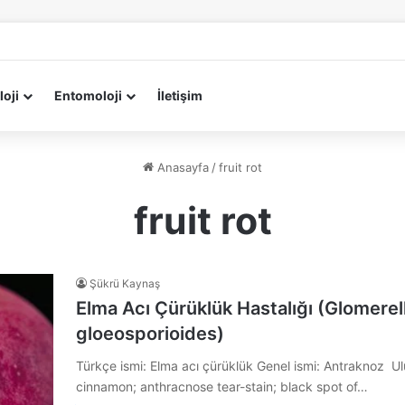
loji
Entomoloji
İletişim
Anasayfa
/
fruit rot
fruit rot
Şükrü Kaynaş
Elma Acı Çürüklük Hastalığı (Glomerel
gloeosporioides)
Türkçe ismi: Elma acı çürüklük Genel ismi: Antraknoz Ulus
cinnamon; anthracnose tear-stain; black spot of…