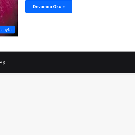
Devamını Oku »
asayfa
NAŞ