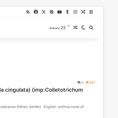
RSS
Facebook
X
Pinterest
YouTube
Tumblr
Instagram
Rastgele Makale
Kenar Bölme
℃
25
Rastgele Makale
Dış görünümü de
Arama yap ..
Ankara
0
997
la cingulata) (imp:Colletotrichum
lararası bilinen isimleri: English: anthracnose of