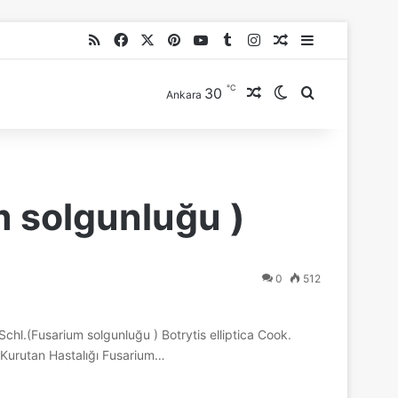
RSS
Facebook
X
Pinterest
YouTube
Tumblr
Instagram
Rastgele Makale
Kenar Bölme
℃
30
Rastgele Makale
Dış görünümü de
Arama yap ..
Ankara
 solgunluğu )
0
512
(Fusarium solgunluğu ) Botrytis elliptica Cook.
 Kurutan Hastalığı Fusarium…