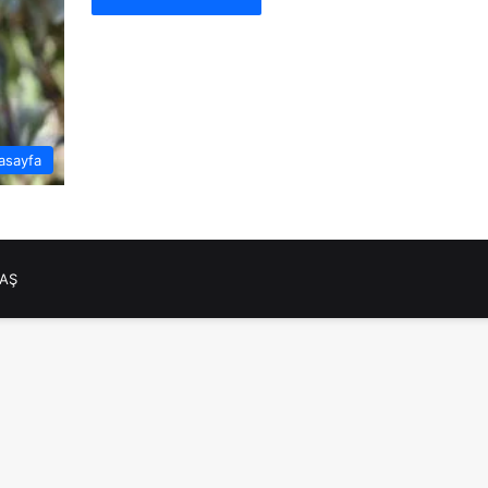
asayfa
NAŞ