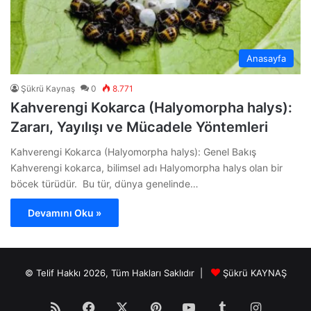
Anasayfa
Şükrü Kaynaş
0
8.771
Kahverengi Kokarca (Halyomorpha halys):
Zararı, Yayılışı ve Mücadele Yöntemleri
Kahverengi Kokarca (Halyomorpha halys): Genel Bakış
Kahverengi kokarca, bilimsel adı Halyomorpha halys olan bir
böcek türüdür. Bu tür, dünya genelinde…
Devamını Oku »
© Telif Hakkı 2026, Tüm Hakları Saklıdır |
Şükrü KAYNAŞ
RSS
Facebook
X
Pinterest
YouTube
Tumblr
Instagr