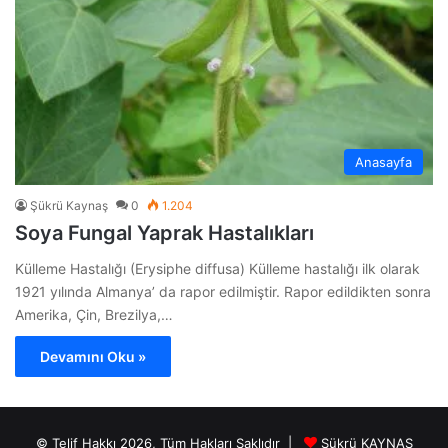
Anasayfa
Şükrü Kaynaş
0
1.204
Soya Fungal Yaprak Hastalıkları
Külleme Hastalığı (Erysiphe diffusa) Külleme hastalığı ilk olarak
1921 yılında Almanya’ da rapor edilmiştir. Rapor edildikten sonra
Amerika, Çin, Brezilya,…
Devamını Oku »
© Telif Hakkı 2026, Tüm Hakları Saklıdır |
Şükrü KAYNAŞ