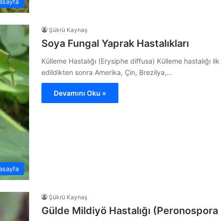
asayfa
Şükrü Kaynaş
Soya Fungal Yaprak Hastalıkları
Külleme Hastalığı (Erysiphe diffusa) Külleme hastalığı il
edildikten sonra Amerika, Çin, Brezilya,…
Devamını Oku »
asayfa
Şükrü Kaynaş
Gülde Mildiyö Hastalığı (Peronospora