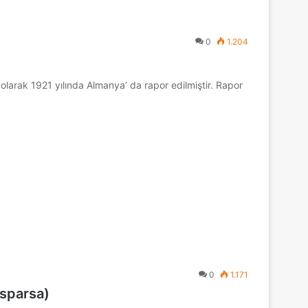
0
1.204
k olarak 1921 yılında Almanya’ da rapor edilmiştir. Rapor
0
1.171
 sparsa)