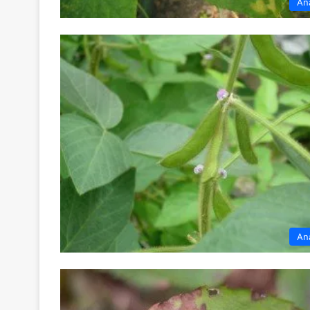
An
An