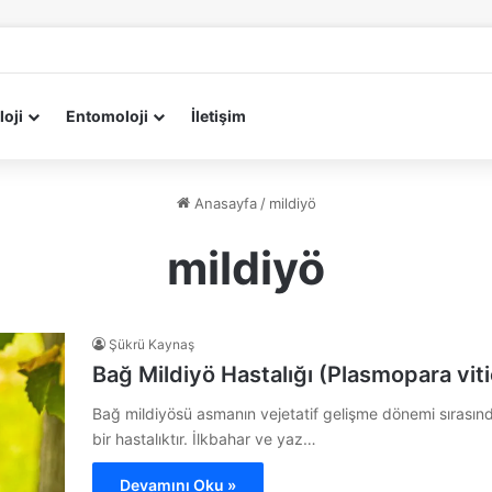
loji
Entomoloji
İletişim
Anasayfa
/
mildiyö
mildiyö
Şükrü Kaynaş
Bağ Mildiyö Hastalığı (Plasmopara viti
Bağ mildiyösü asmanın vejetatif gelişme dönemi sırasında
bir hastalıktır. İlkbahar ve yaz…
Devamını Oku »