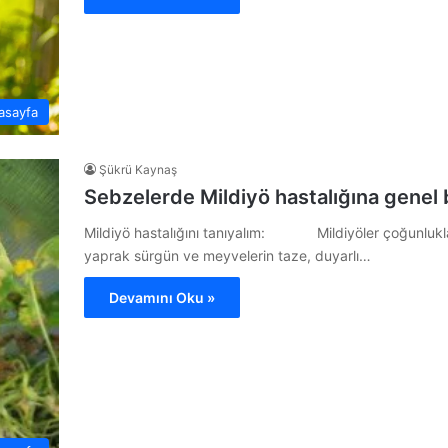
asayfa
Şükrü Kaynaş
Sebzelerde Mildiyö hastalığına genel 
Mildiyö hastalığını tanıyalım: Mildiyöler çoğunlukla 
yaprak sürgün ve meyvelerin taze, duyarlı…
Devamını Oku »