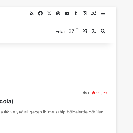
RSS
Facebook
X
Pinterest
YouTube
Tumblr
Instagram
Rastgele Makale
Kenar Bölme
℃
27
Rastgele Makale
Dış görünümü de
Arama yap ..
Ankara
1
11.320
cola)
 ılık ve yağışlı geçen iklime sahip bölgelerde görülen