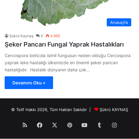
Anasayfa
Şükrü Kaynaş
0
4.665
Şeker Pancarı Fungal Yaprak Hastalıkları
Cercospora beticola isimli fungusun neden olduğu Cercospora
yaprak leke hastalığı ülkemizde en önemli şeker pancarı
hastalığıdır. Hastalık dünyanın daha çok…
Devamını Oku »
© Telif Hakkı 2026, Tüm Hakları Saklıdır |
Şükrü KAYNAŞ
RSS
Facebook
X
Pinterest
YouTube
Tumblr
Instagr