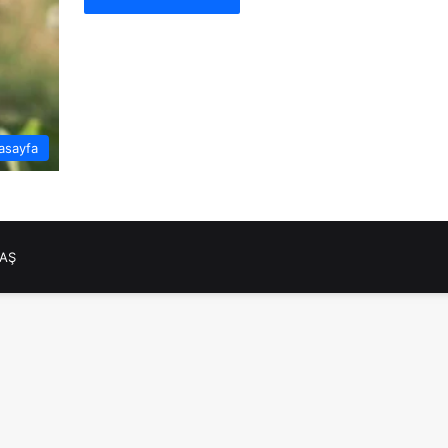
asayfa
NAŞ