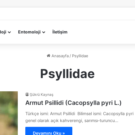
loji
Entomoloji
İletişim
Anasayfa
/
Psyllidae
Psyllidae
Şükrü Kaynaş
Armut Psillidi (Cacopsylla pyri L.)
Türkçe ismi: Armut Psillidi Bilimsel ismi: Cacopsylla pyri
genel olarak açık kahverengi, sarımsı-turuncu…
Devamını Oku »