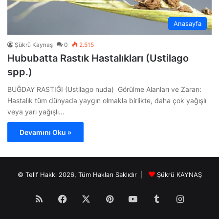
Anasayfa
Şükrü Kaynaş
0
2.515
Hububatta Rastık Hastalıkları (Ustilago
spp.)
BUĞDAY RASTIĞI (Ustilago nuda) Görülme Alanları ve Zararı:
Hastalık tüm dünyada yaygın olmakla birlikte, daha çok yağışlı
veya yarı yağışlı…
Devamını Oku »
© Telif Hakkı 2026, Tüm Hakları Saklıdır |
Şükrü KAYNAŞ
RSS
Facebook
X
Pinterest
YouTube
Tumblr
Instagr