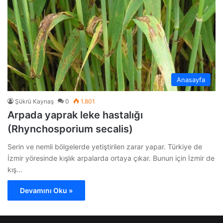
Anasayfa
Şükrü Kaynaş
0
1.801
Arpada yaprak leke hastalığı
(Rhynchosporium secalis)
Serin ve nemli bölgelerde yetiştirilen zarar yapar. Türkiye de
İzmir yöresinde kışlık arpalarda ortaya çıkar. Bunun için İzmir de
kış…
Devamını Oku »