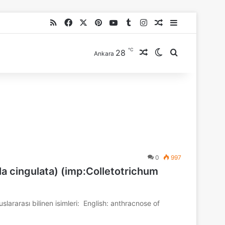
RSS
Facebook
X
Pinterest
YouTube
Tumblr
Instagram
Rastgele Makale
Kenar Bölme
℃
28
Rastgele Makale
Dış görünümü de
Arama yap ..
Ankara
0
997
la cingulata) (imp:Colletotrichum
lararası bilinen isimleri: English: anthracnose of