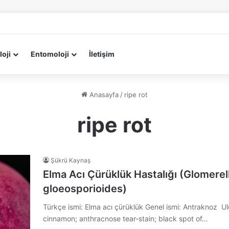
loji
Entomoloji
İletişim
Anasayfa
/
ripe rot
ripe rot
Şükrü Kaynaş
Elma Acı Çürüklük Hastalığı (Glomerel
gloeosporioides)
Türkçe ismi: Elma acı çürüklük Genel ismi: Antraknoz Ulus
cinnamon; anthracnose tear-stain; black spot of…