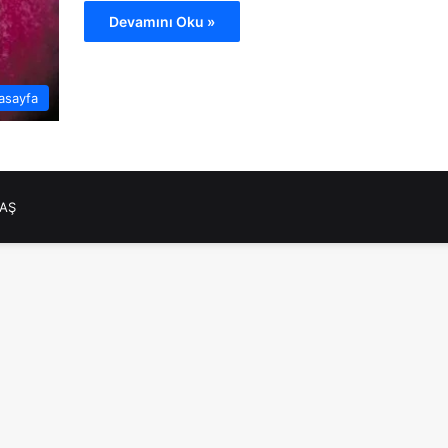
Devamını Oku »
asayfa
NAŞ