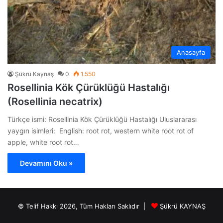
Anasayfa
Şükrü Kaynaş
0
1.550
Rosellinia Kök Çürüklüğü Hastalığı
(Rosellinia necatrix)
Türkçe ismi: Rosellinia Kök Çürüklüğü Hastalığı Uluslararası
yaygın isimleri: English: root rot, western white root rot of
apple, white root rot…
Devamını Oku »
© Telif Hakkı 2026, Tüm Hakları Saklıdır |
Şükrü KAYNAŞ