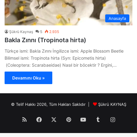
Anasayfa
Şükrü Kaynaş
5
2.935
Bakla Zınnı (Tropinota hirta)
Türkçe ismi: Bakla Zınnı İngilizce ismi: Apple Blossom Beetle
Bilimsel ismi: Tropinota hirta (Syn: Epicometis hirta)
(Coleoptera: Scarabaeidae) Nasıl bir böcektir ? Ergini,…
Devamını Oku »
© Telif Hakkı 2026, Tüm Hakları Saklıdır |
Şükrü KAYNAŞ
RSS
Facebook
X
Pinterest
YouTube
Tumblr
Instagr