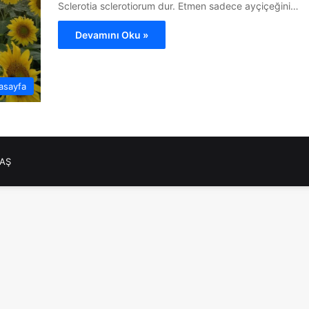
Sclerotia sclerotiorum dur. Etmen sadece ayçiçeğini…
Devamını Oku »
asayfa
NAŞ