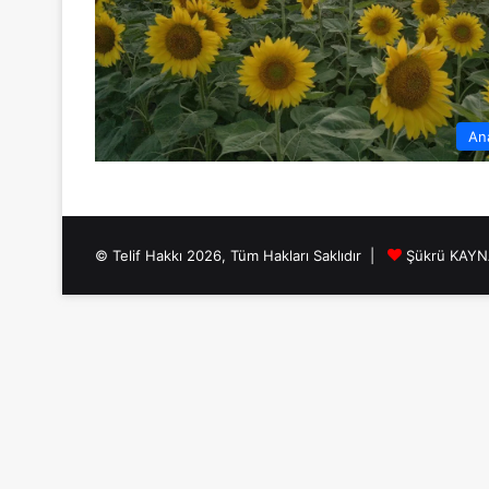
An
© Telif Hakkı 2026, Tüm Hakları Saklıdır |
Şükrü KAY