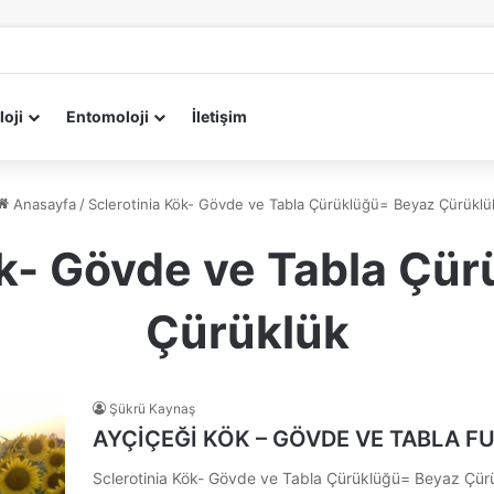
loji
Entomoloji
İletişim
Anasayfa
/
Sclerotinia Kök- Gövde ve Tabla Çürüklüğü= Beyaz Çürüklü
ök- Gövde ve Tabla Çü
Çürüklük
Şükrü Kaynaş
AYÇİÇEĞİ KÖK – GÖVDE VE TABLA F
Sclerotinia Kök- Gövde ve Tabla Çürüklüğü= Beyaz Çür