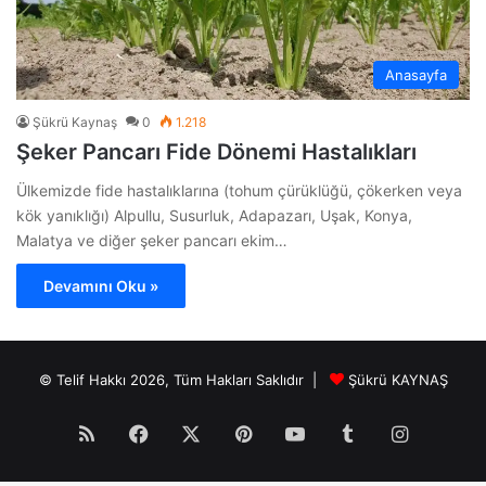
Anasayfa
Şükrü Kaynaş
0
1.218
Şeker Pancarı Fide Dönemi Hastalıkları
Ülkemizde fide hastalıklarına (tohum çürüklüğü, çökerken veya
kök yanıklığı) Alpullu, Susurluk, Adapazarı, Uşak, Konya,
Malatya ve diğer şeker pancarı ekim…
Devamını Oku »
© Telif Hakkı 2026, Tüm Hakları Saklıdır |
Şükrü KAYNAŞ
RSS
Facebook
X
Pinterest
YouTube
Tumblr
Instagr