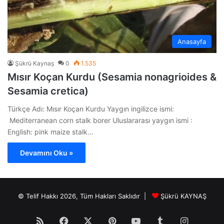
Anasayfa
Şükrü Kaynaş
0
1.535
Mısır Koçan Kurdu (Sesamia nonagrioides &
Sesamia cretica)
Türkçe Adı: Mısır Koçan Kurdu Yaygın ingilizce ismi:
Mediterranean corn stalk borer Uluslararası yaygın ismi :
English: pink maize stalk…
Devamını Oku »
© Telif Hakkı 2026, Tüm Hakları Saklıdır |
Şükrü KAYNAŞ
RSS
Facebook
X
Pinterest
YouTube
Tumblr
Instagr