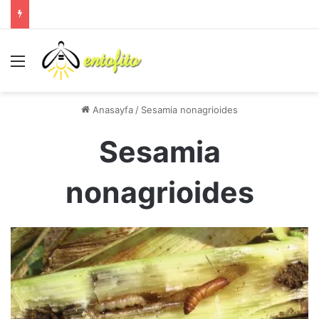
Menü
Anasayfa
/
Sesamia nonagrioides
Sesamia
nonagrioides