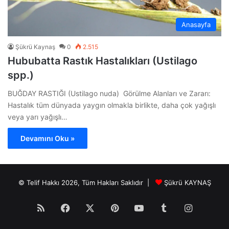
Anasayfa
Şükrü Kaynaş
0
2.515
Hububatta Rastık Hastalıkları (Ustilago
spp.)
BUĞDAY RASTIĞI (Ustilago nuda) Görülme Alanları ve Zararı:
Hastalık tüm dünyada yaygın olmakla birlikte, daha çok yağışlı
veya yarı yağışlı…
Devamını Oku »
© Telif Hakkı 2026, Tüm Hakları Saklıdır |
Şükrü KAYNAŞ
RSS
Facebook
X
Pinterest
YouTube
Tumblr
Instagr