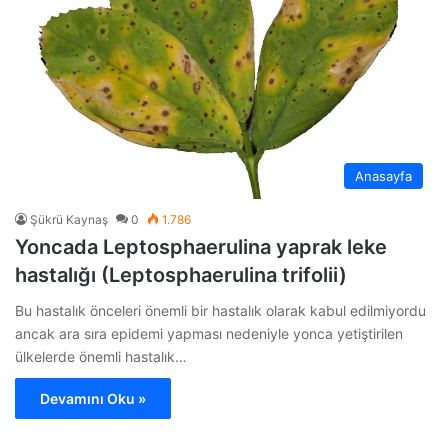
Anasayfa
Şükrü Kaynaş
0
1.786
Yoncada Leptosphaerulina yaprak leke
hastalığı (Leptosphaerulina trifolii)
Bu hastalık önceleri önemli bir hastalık olarak kabul edilmiyordu
ancak ara sıra epidemi yapması nedeniyle yonca yetiştirilen
ülkelerde önemli hastalık…
Devamını Oku »