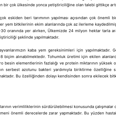
ir çok ülkesinde yonca yetiştiriciliğine olan talebi gittikçe art
çok eskiden beri tarımının yapılması açısından çok önemli b
 yem bitkilerinin ekim alanlarında çok az ilerleme kaydedilmişt
30 oranında yer alırken, Ülkemizde 24 milyon hektar tarla ara
ştiriciliği şeklinde yapılmaktadır.
hayvanlarımızın kaba yem gereksinimleri için yapılmaktadır.
-8 biçim alınabilmektedir. Tohumluk üretimi için ekilen alanla
ro besin elementlerinin fazlalığı ve protein miktarının yüksek 
anın serbest azotunu bakteri yardımıyla biriktirme özelliğine s
tadır. Bu özelliğinden dolayı kendisinden sonra ekilecek bitki
larının verimliliklerinin sürdürülebilmesi konusunda çalışmalar d
k etmeni önemli derecelerde zarar yapmaktadır. Bu yüzden hasta