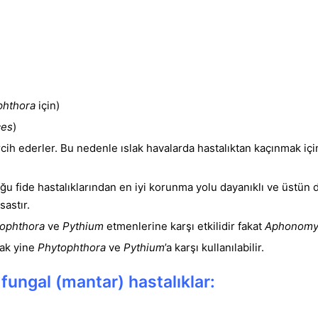
phthora
için)
es
)
rcih ederler. Bu nedenle ıslak havalarda hastalıktan kaçınmak içi
u fide hastalıklarından en iyi korunma yolu dayanıklı ve üstün da
astır.
tophthora
ve
Pythium
etmenlerine karşı etkilidir fakat
Aphonomy
rak yine
Phytophthora
ve
Pythium
’a karşı kullanılabilir.
ungal (mantar) hastalıklar: