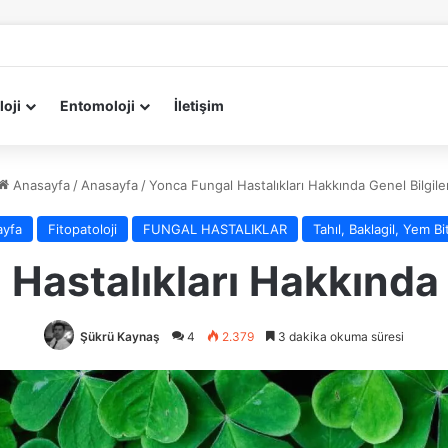
loji
Entomoloji
İletişim
Anasayfa
/
Anasayfa
/
Yonca Fungal Hastalıkları Hakkında Genel Bilgile
ayfa
Fitopatoloji
FUNGAL HASTALIKLAR
Tahıl, Baklagil, Yem Bit
Hastalıkları Hakkında 
Şükrü Kaynaş
4
2.379
3 dakika okuma süresi