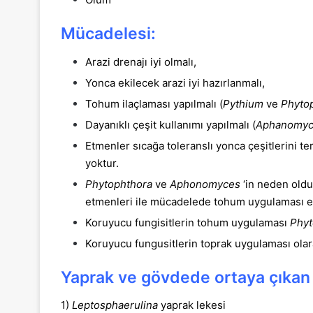
Mücadelesi:
Arazi drenajı iyi olmalı,
Yonca ekilecek arazi iyi hazırlanmalı,
Tohum ilaçlaması yapılmalı (
Pythium
ve
Phyto
Dayanıklı çeşit kullanımı yapılmalı (
Aphanomyc
Etmenler sıcağa toleranslı yonca çeşitlerini te
yoktur.
Phytophthora
ve
Aphonomyces
‘in neden olduğ
etmenleri ile mücadelede tohum uygulaması es
Koruyucu fungisitlerin tohum uygulaması
Phy
Koruyucu fungusitlerin toprak uygulaması ola
Yaprak ve gövdede ortaya çıkan f
1)
Leptosphaerulina
yaprak lekesi