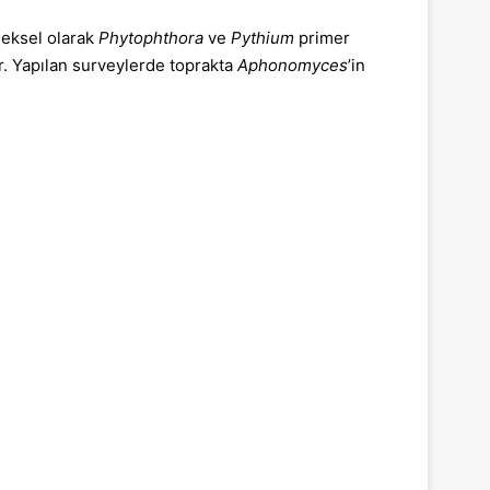
eneksel olarak
Phytophthora
ve
Pythium
primer
ır. Yapılan surveylerde toprakta
Aphonomyces
’in