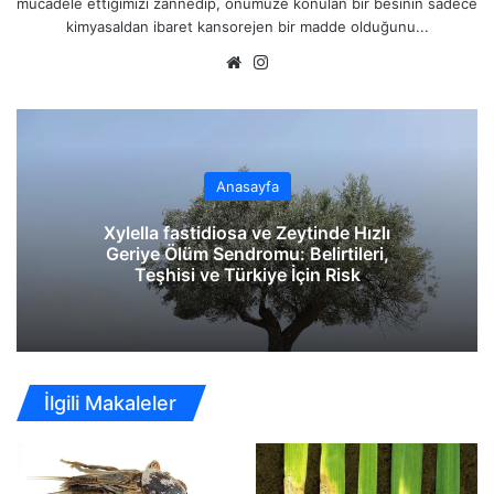
mücadele ettiğimizi zannedip, önümüze konulan bir besinin sadece
kimyasaldan ibaret kansorejen bir madde olduğunu...
We
Ins
b
tag
sit
ra
esi
m
Anasayfa
Xylella fastidiosa ve Zeytinde Hızlı
Geriye Ölüm Sendromu: Belirtileri,
Teşhisi ve Türkiye İçin Risk
İlgili Makaleler