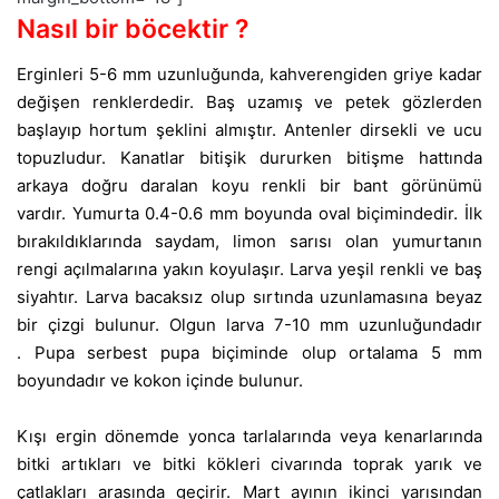
Nasıl bir böcektir ?
Erginleri 5-6 mm uzunluğunda, kahverengiden griye kadar
değişen renklerdedir. Baş uzamış ve petek gözlerden
başlayıp hortum şeklini almıştır. Antenler dirsekli ve ucu
topuzludur. Kanatlar bitişik dururken bitişme hattında
arkaya doğru daralan koyu renkli bir bant görünümü
vardır.
Yumurta 0.4-0.6 mm boyunda oval biçimindedir. İlk
bırakıldıklarında saydam, limon sarısı olan yumurtanın
rengi açılmalarına yakın koyulaşır.
Larva yeşil renkli ve baş
siyahtır. Larva bacaksız olup sırtında uzunlamasına beyaz
bir çizgi bulunur. Olgun larva 7-10 mm uzunluğundadır
.
Pupa serbest pupa biçiminde olup ortalama 5 mm
boyundadır ve kokon içinde bulunur.
Kışı ergin dönemde yonca tarlalarında veya kenarlarında
bitki artıkları ve bitki kökleri civarında toprak yarık ve
çatlakları arasında geçirir. Mart ayının ikinci yarısından