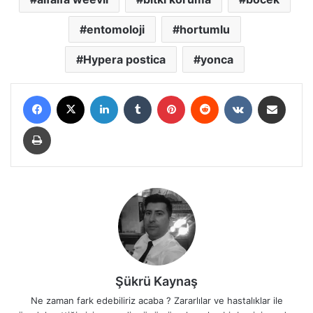
entomoloji
hortumlu
Hypera postica
yonca
Facebook
X
LinkedIn
Tumblr
Pinterest
Reddit
VKontakte
E-Posta ile paylaş
Yazdır
Şükrü Kaynaş
Ne zaman fark edebiliriz acaba ? Zararlılar ve hastalıklar ile