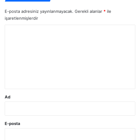
E-posta adresiniz yayınlanmayacak.
Gerekli alanlar
*
ile
işaretlenmişlerdir
Y
o
r
u
m
*
Ad
E-posta