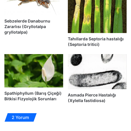
Sebzelerde Danaburnu
Zararlısı (Gryllotalpa
gryllotalpa)
Tahıllarda Septoria hastalığı
(Septoria tritici)
Spathiphyllum (Barış Çiçeği)
Asmada Pierce Hastalığı
Bitkisi Fizyolojik Sorunları
(Xylella fastidiosa)
2 Yorum