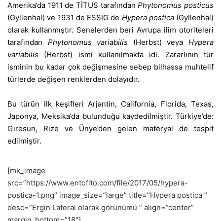
Amerika’da 1911 de TİTUS tarafından
Phytonomus posticus
(Gyllenhal) ve 1931 de ESSIG de
Hypera postica
(Gyllenhal)
olarak kullanmıştır. Senelerden beri Avrupa ilim otoriteleri
tarafından
Phytonomus variabilis
(Herbst) veya
Hypera
variabilis
(Herbst) ismi kullanılmakta idi. Zararlının tür
isminin bu kadar çok değişmesine sebep bilhassa muhtelif
türlerde değişen renklerden dolayıdır.
Bu türün ilk keşifleri Arjantin, California, Florida, Texas,
Japonya, Meksika’da bulunduğu kaydedilmiştir. Türkiye’de:
Giresun, Rize ve Ünye’den gelen materyal de tespit
edilmiştir.
[mk_image
src=”https://www.entofito.com/file/2017/05/hypera-
postica-1.png” image_size=”large” title=”Hypera postica ”
desc=”Ergin Lateral olarak görünümü ” align=”center”
margin_bottom=”18″]