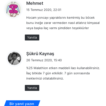
d
Mehmet
e
15 Temmuz 2020, 22:01
d
Hocam yoncayı yapraklsrını kemirmiş bu böcek
i
bunu ineğe zarar vermeden nasıl atlatırız kimyasal
k
veya başka ilaç varmı şimdiden teşekkürler
i
:
Yanıtla
d
Şükrü Kaynaş
e
26 Temmuz 2020, 15:40
d
%25 Malathion etken maddeli ilacı kullanabilirsiniz.
i
İlaç bitkide 7 gün etkilidir. 7 gün sonrasında
k
ineklerinizi otlatabilirsiniz.
i
:
Yanıtla
Bir yanıt yazın