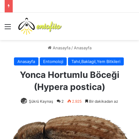
Menü
Anasayfa
/
Anasayfa
Anasayfa
Entomoloji
Tahıl,Baklagil,Yem Bitkileri
Yonca Hortumlu Böceği
(Hypera postica)
Şükrü Kaynaş
2
2.925
Bir dakikadan az