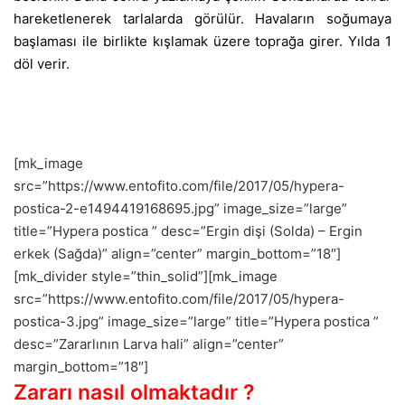
hareketlenerek tarlalarda görülür. Havaların soğumaya
başlaması ile birlikte kışlamak üzere toprağa girer. Yılda 1
döl verir.
[mk_image
src=”https://www.entofito.com/file/2017/05/hypera-
postica-2-e1494419168695.jpg” image_size=”large”
title=”Hypera postica ” desc=”Ergin dişi (Solda) – Ergin
erkek (Sağda)” align=”center” margin_bottom=”18″]
[mk_divider style=”thin_solid”][mk_image
src=”https://www.entofito.com/file/2017/05/hypera-
postica-3.jpg” image_size=”large” title=”Hypera postica ”
desc=”Zararlının Larva hali” align=”center”
margin_bottom=”18″]
Zararı nasıl olmaktadır ?