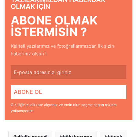
OLMAK IÇIN
ABONE OLMAK
ISTERMISIN ?
Kaliteli yazılarımız ve fotoğraflarımızdan ilk sizin
haberiniz olsun !
Gizliliğinizi dikkate alıyoruz ve emin olun saçma sapan reklam
yollamıyoruz.
alfalfa weevil
bitki koruma
böcek