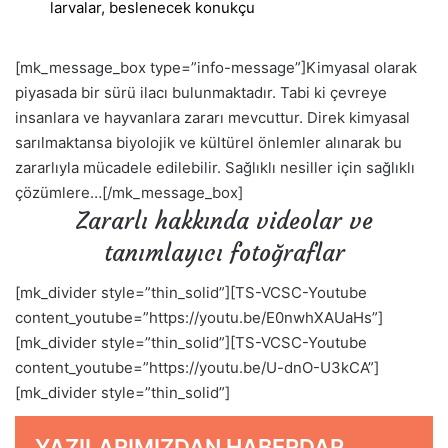
larvalar, beslenecek konukçu
[mk_message_box type=”info-message”]Kimyasal olarak
piyasada bir sürü ilacı bulunmaktadır. Tabi ki çevreye
insanlara ve hayvanlara zararı mevcuttur. Direk kimyasal
sarılmaktansa biyolojik ve kültürel önlemler alınarak bu
zararlıyla mücadele edilebilir. Sağlıklı nesiller için sağlıklı
çözümlere…[/mk_message_box]
Zararlı hakkında videolar ve
tanımlayıcı fotoğraflar
[mk_divider style=”thin_solid”][TS-VCSC-Youtube
content_youtube=”https://youtu.be/E0nwhXAUaHs”]
[mk_divider style=”thin_solid”][TS-VCSC-Youtube
content_youtube=”https://youtu.be/U-dnO-U3kCA”]
[mk_divider style=”thin_solid”]
YAZILARIMIZDAN HABERDAR