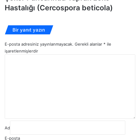
Hastalığı (Cercospora beticola)
Bir yanıt yazın
E-posta adresiniz yayınlanmayacak.
Gerekli alanlar
*
ile
işaretlenmişlerdir
Y
o
r
u
m
*
Ad
E-posta