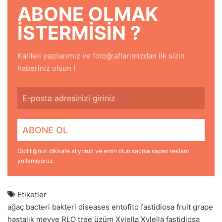
ABONE OLMAK
ISTERMISIN ?
Kaliteli yazılarımız ve fotoğraflarımızdan ilk sizin
haberiniz olsun !
Gizliliğinizi dikkate alıyoruz ve emin olun saçma sapan reklam
yollamıyoruz.
Etiketler
ağaç
bacteri
bakteri
diseases
entofito
fastidiosa
fruit
grape
hastalık
meyve
RLO
tree
üzüm
Xylella
Xylella fastidiosa