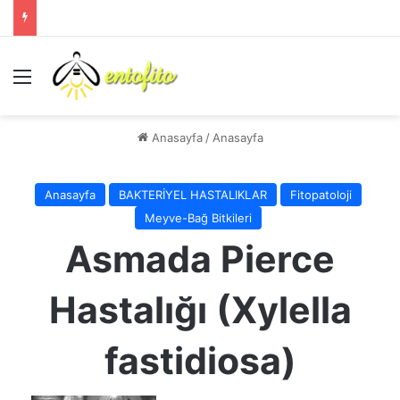
Menü
Anasayfa
/
Anasayfa
Anasayfa
BAKTERİYEL HASTALIKLAR
Fitopatoloji
Meyve-Bağ Bitkileri
Asmada Pierce
Hastalığı (Xylella
fastidiosa)