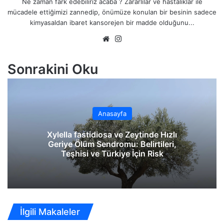
Ne zaman fark edebiliriz acaba ? Zararlılar ve hastalıklar ile
a
mücadele ettiğimizi zannedip, önümüze konulan bir besinin sadece
y
kimyasaldan ibaret kansorejen bir madde olduğunu...
l
We
Ins
a
ş
b
tag
sit
ra
Sonrakini Oku
esi
m
Anasayfa
Xylella fastidiosa ve Zeytinde Hızlı
Geriye Ölüm Sendromu: Belirtileri,
Teşhisi ve Türkiye İçin Risk
İlgili Makaleler