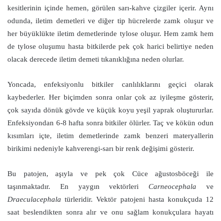
kesitlerinin içinde hemen, görülen sarı-kahve çizgiler içerir. Aynı
odunda, iletim demetleri ve diğer tip hücrelerde zamk oluşur ve
her büyüklükte iletim demetlerinde tylose oluşur. Hem zamk hem
de tylose oluşumu hasta bitkilerde pek çok harici belirtiye neden
olacak derecede iletim demeti tıkanıklığına neden olurlar.
Yoncada, enfeksiyonlu bitkiler canlılıklarını geçici olarak
kaybederler. Her biçimden sonra onlar çok az iyileşme gösterir,
çok sayıda dönük gövde ve küçük koyu yeşil yaprak oluştururlar.
Enfeksiyondan 6-8 hafta sonra bitkiler ölürler. Taç ve kökün odun
kısımları içte, iletim demetlerinde zamk benzeri materyallerin
birikimi nedeniyle kahverengi-sarı bir renk değişimi gösterir.
Bu patojen, aşıyla ve pek çok Cüce ağustosböceği ile
taşınmaktadır. En yaygın vektörleri
Carneocephala
ve
Draeculacephala
türleridir. Vektör patojeni hasta konukçuda 12
saat beslendikten sonra alır ve onu sağlam konukçulara hayatı