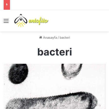
Menü
Anasayfa
/
bacteri
bacteri