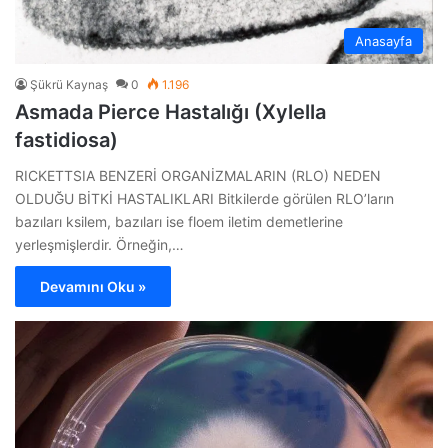
Anasayfa
Şükrü Kaynaş
0
1.196
Asmada Pierce Hastalığı (Xylella
fastidiosa)
RICKETTSIA BENZERİ ORGANİZMALARIN (RLO) NEDEN
OLDUĞU BİTKİ HASTALIKLARI Bitkilerde görülen RLO’ların
bazıları ksilem, bazıları ise floem iletim demetlerine
yerleşmişlerdir. Örneğin,…
Devamını Oku »