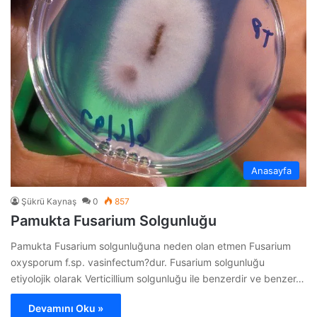
Anasayfa
Şükrü Kaynaş
0
857
Pamukta Fusarium Solgunluğu
Pamukta Fusarium solgunluğuna neden olan etmen Fusarium
oxysporum f.sp. vasinfectum?dur. Fusarium solgunluğu
etiyolojik olarak Verticillium solgunluğu ile benzerdir ve benzer…
Devamını Oku »