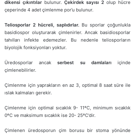
dikensi çıkıntılar
bulunur.
Çekirdek sayısı 2
olup hücre
çeperinde 4 adet çimlenme por’u bulunur.
Teliosporlar 2 hücreli, saplıdırlar.
Bu sporlar çoğunlukla
basidiospor oluşturarak çimlenirler. Ancak basidiosporlar
tahılları infekte edemezler. Bu nedenle teliosporların
biyolojik fonksiyonları yoktur.
Üredosporlar ancak
serbest su damlaları
içinde
çimlenebilirler.
Çimlenme için yaprakların en az 3, optimal 8 saat süre ile
ıslak kalmaları gerekir.
Çimlenme için optimal sıcaklık 9- 11ºC, minimum sıcaklık
0ºC ve maksimum sıcaklık ise 20- 25ºC’dir.
Çimlenen üredosporun çim borusu bir stoma yönünde