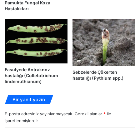
Pamukta Fungal Koza
Hastalıkları
Fasulyede Antraknoz
Sebzelerde Çökerten
hastalığı (Colletotrichum
hastalığı (Pythium spp.)
lindemuthianum)
Bir yanıt yazın
E-posta adresiniz yayınlanmayacak.
Gerekli alanlar
*
ile
işaretlenmişlerdir
Y