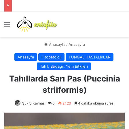
Menü
Anasayfa
/
Anasayfa
Anasayfa
Fitopatoloji
FUNGAL HASTALIKLAR
Tahıl, Baklagil, Yem Bitkileri
Tahıllarda Sarı Pas (Puccinia
striiformis)
Şükrü Kaynaş
0
2.120
4 dakika okuma süresi