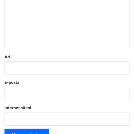
o
r
u
m
*
Ad
E-posta
İnternet sitesi