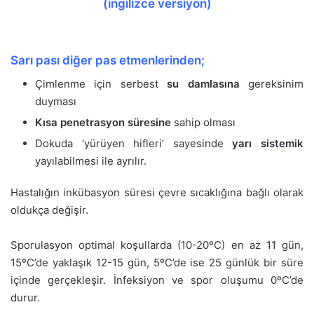
(ingilizce versiyon)
Sarı pası diğer pas etmenlerinden;
Çimlenme için serbest
su damlası
na
gereksinim
duyması
Kısa penetrasyon süresine
sahip olması
Dokuda ‘yürüyen hifleri’ sayesinde
yarı
sistemik
yayılabilmesi ile ayrılır.
Hastalığın inkübasyon süresi çevre sıcaklığına bağlı olarak
oldukça değişir.
Sporulasyon optimal koşullarda (10-20ºC) en az 11 gün,
15ºC’de yaklaşık 12-15 gün, 5ºC’de ise 25 günlük bir süre
içinde gerçekleşir. İnfeksiyon ve spor oluşumu 0ºC’de
durur.