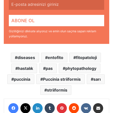
Gizliliğinizi dikkate alıyoruz ve emin olun saçma sapan reklam
yollamıyoruz.
diseases
entofito
fitopatoloji
hastalık
pas
phytopathology
puccinia
Puccinia striiformis
sarı
striiformis
Facebook
X
LinkedIn
Tumblr
Pinterest
Reddit
VKontakte
E-Posta ile paylaş