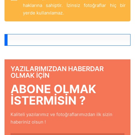
haklarına sahiptir. İzinsiz fotoğraflar hiç bir
yerde kullanılamaz.
YAZILARIMIZDAN HABERDAR
OLMAK IÇIN
ABONE OLMAK
ISTERMISIN ?
Kaliteli yazılarımız ve fotoğraflarımızdan ilk sizin
haberiniz olsun !