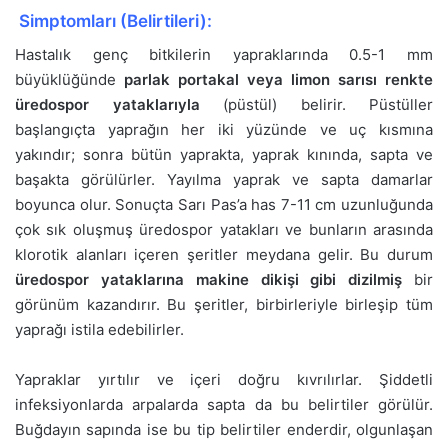
Simptomları (Belirtileri):
Hastalık genç bitkilerin yapraklarında 0.5-1 mm
büyüklüğünde
parlak portakal veya limon sarısı renkte
üredospor yataklarıyla
(püstül) belirir. Püstüller
başlangıçta yaprağın her iki yüzünde ve uç kısmına
yakındır; sonra bütün yaprakta, yaprak kınında, sapta ve
başakta görülürler. Yayılma yaprak ve sapta damarlar
boyunca olur. Sonuçta Sarı Pas’a has 7-11 cm uzunluğunda
çok sık oluşmuş üredospor yatakları ve bunların arasında
klorotik alanları içeren şeritler meydana gelir. Bu durum
üredospor yataklarına makine dikişi gibi dizilmiş
bir
görünüm kazandırır. Bu şeritler, birbirleriyle birleşip tüm
yaprağı istila edebilirler.
Yapraklar yırtılır ve içeri doğru kıvrılırlar. Şiddetli
infeksiyonlarda arpalarda sapta da bu belirtiler görülür.
Buğdayın sapında ise bu tip belirtiler enderdir, olgunlaşan