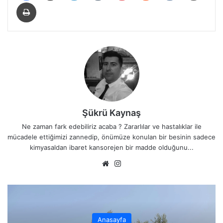
Yazdır
Şükrü Kaynaş
Ne zaman fark edebiliriz acaba ? Zararlılar ve hastalıklar ile
mücadele ettiğimizi zannedip, önümüze konulan bir besinin sadece
kimyasaldan ibaret kansorejen bir madde olduğunu...
We
Ins
b
tag
sit
ra
esi
m
Anasayfa