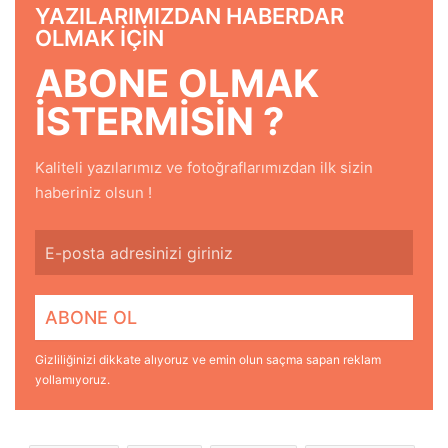
YAZILARIMIZDAN HABERDAR
OLMAK IÇIN
ABONE OLMAK
ISTERMISIN ?
Kaliteli yazılarımız ve fotoğraflarımızdan ilk sizin
haberiniz olsun !
Gizliliğinizi dikkate alıyoruz ve emin olun saçma sapan reklam
yollamıyoruz.