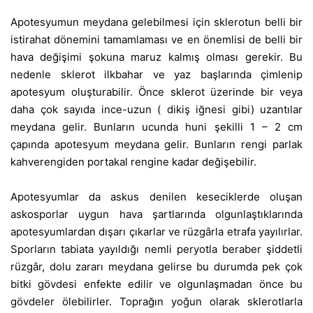
Apotesyumun meydana gelebilmesi için sklerotun belli bir
istirahat dönemini tamamlaması ve en önemlisi de belli bir
hava değişimi şokuna maruz kalmış olması gerekir. Bu
nedenle sklerot ilkbahar ve yaz başlarında çimlenip
apotesyum oluşturabilir. Önce sklerot üzerinde bir veya
daha çok sayıda ince-uzun ( dikiş iğnesi gibi) uzantılar
meydana gelir. Bunların ucunda huni şekilli 1 – 2 cm
çapında apotesyum meydana gelir. Bunların rengi parlak
kahverengiden portakal rengine kadar değişebilir.
Apotesyumlar da askus denilen keseciklerde oluşan
askosporlar uygun hava şartlarında olgunlaştıklarında
apotesyumlardan dışarı çıkarlar ve rüzgârla etrafa yayılırlar.
Sporların tabiata yayıldığı nemli peryotla beraber şiddetli
rüzgâr, dolu zararı meydana gelirse bu durumda pek çok
bitki gövdesi enfekte edilir ve olgunlaşmadan önce bu
gövdeler ölebilirler. Toprağın yoğun olarak sklerotlarla