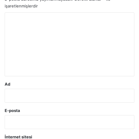
işaretlenmişlerdir
Y
o
r
u
m
*
Ad
E-posta
İnternet sitesi