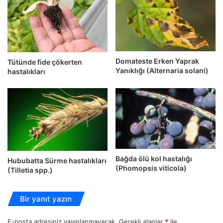
Domateste Erken Yaprak
Tütünde fide çökerten
Yanıklığı (Alternaria solani)
hastalıkları
Bağda ölü kol hastalığı
Hububatta Sürme hastalıkları
(Phomopsis viticola)
(Tilletia spp.)
Bir yanıt yazın
E-posta adresiniz yayınlanmayacak.
Gerekli alanlar
*
ile