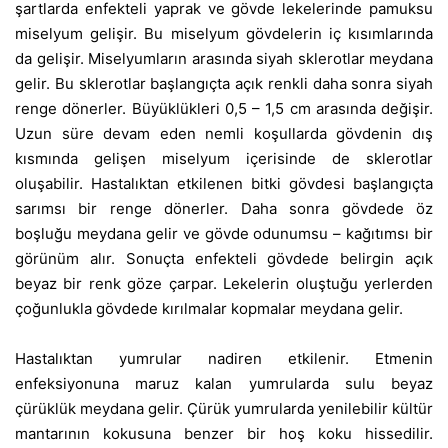
şartlarda enfekteli yaprak ve gövde lekelerinde pamuksu
miselyum gelişir. Bu miselyum gövdelerin iç kısımlarında
da gelişir. Miselyumların arasında siyah sklerotlar meydana
gelir. Bu sklerotlar başlangıçta açık renkli daha sonra siyah
renge dönerler. Büyüklükleri 0,5 – 1,5 cm arasında değişir.
Uzun süre devam eden nemli koşullarda gövdenin dış
kısmında gelişen miselyum içerisinde de sklerotlar
oluşabilir. Hastalıktan etkilenen bitki gövdesi başlangıçta
sarımsı bir renge dönerler. Daha sonra gövdede öz
boşluğu meydana gelir ve gövde odunumsu – kağıtımsı bir
görünüm alır. Sonuçta enfekteli gövdede belirgin açık
beyaz bir renk göze çarpar. Lekelerin oluştuğu yerlerden
çoğunlukla gövdede kırılmalar kopmalar meydana gelir.
Hastalıktan yumrular nadiren etkilenir. Etmenin
enfeksiyonuna maruz kalan yumrularda sulu beyaz
çürüklük meydana gelir. Çürük yumrularda yenilebilir kültür
mantarının kokusuna benzer bir hoş koku hissedilir.