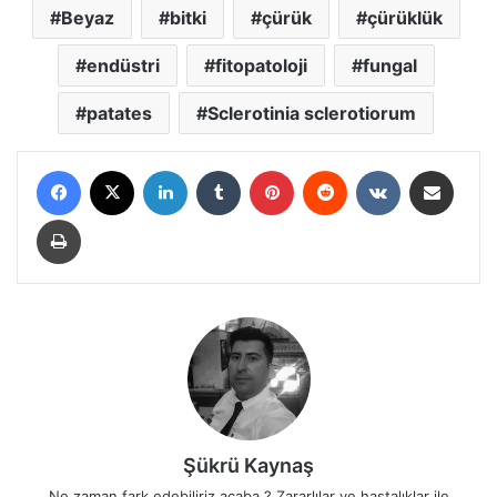
Beyaz
bitki
çürük
çürüklük
endüstri
fitopatoloji
fungal
patates
Sclerotinia sclerotiorum
Facebook
X
LinkedIn
Tumblr
Pinterest
Reddit
VKontakte
E-Posta ile paylaş
Yazdır
Şükrü Kaynaş
Ne zaman fark edebiliriz acaba ? Zararlılar ve hastalıklar ile