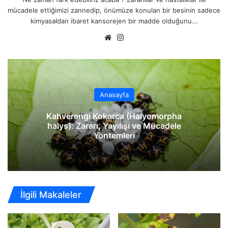
mücadele ettiğimizi zannedip, önümüze konulan bir besinin sadece
kimyasaldan ibaret kansorejen bir madde olduğunu...
We
Ins
b
tag
sit
ra
esi
m
Anasayfa
Kahverengi Kokarca (Halyomorpha
halys): Zararı, Yayılışı ve Mücadele
Yöntemleri
İlgili Makaleler