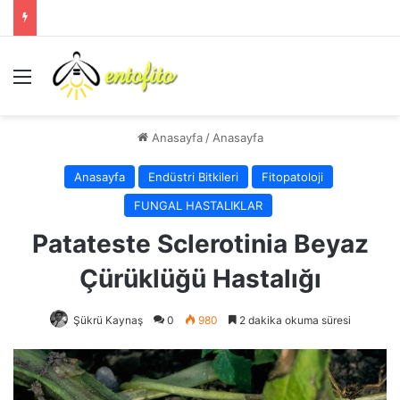
Menü
Anasayfa
/
Anasayfa
Anasayfa
Endüstri Bitkileri
Fitopatoloji
FUNGAL HASTALIKLAR
Patateste Sclerotinia Beyaz
Çürüklüğü Hastalığı
Şükrü Kaynaş
0
980
2 dakika okuma süresi