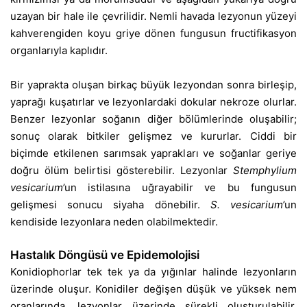
uzayan bir hale ile çevrilidir. Nemli havada lezyonun yüzeyi
kahverengiden koyu griye dönen fungusun fructifikasyon
organlarıyla kaplıdır.
Bir yaprakta oluşan birkaç büyük lezyondan sonra birleşip,
yaprağı kuşatırlar ve lezyonlardaki dokular nekroze olurlar.
Benzer lezyonlar soğanın diğer bölümlerinde oluşabilir;
sonuç olarak bitkiler gelişmez ve kururlar. Ciddi bir
biçimde etkilenen sarımsak yaprakları ve soğanlar geriye
doğru ölüm belirtisi gösterebilir. Lezyonlar
Stemphylium
vesicarium
’un istilasına uğrayabilir ve bu fungusun
gelişmesi sonucu siyaha dönebilir.
S. vesicarium
’un
kendiside lezyonlara neden olabilmektedir.
Hastalık Döngüsü ve Epidemolojisi
Konidiophorlar tek tek ya da yığınlar halinde lezyonların
üzerinde oluşur. Konidiler değişen düşük ve yüksek nem
oranlarında, lezyonlar üzerinde sürekli oluşturulabilir.