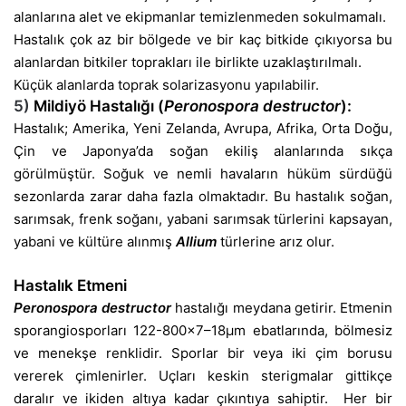
alanlarına alet ve ekipmanlar temizlenmeden sokulmamalı.
Hastalık çok az bir bölgede ve bir kaç bitkide çıkıyorsa bu
alanlardan bitkiler toprakları ile birlikte uzaklaştırılmalı.
Küçük alanlarda toprak solarizasyonu yapılabilir.
5)
Mildiyö Hastalığı (
Peronospora destructor
):
Hastalık; Amerika, Yeni Zelanda, Avrupa, Afrika, Orta Doğu,
Çin ve Japonya’da soğan ekiliş alanlarında sıkça
görülmüştür. Soğuk ve nemli havaların hüküm sürdüğü
sezonlarda zarar daha fazla olmaktadır. Bu hastalık soğan,
sarımsak, frenk soğanı, yabani sarımsak türlerini kapsayan,
yabani ve kültüre alınmış
Allium
türlerine arız olur.
Hastalık Etmeni
Peronospora destructor
hastalığı meydana getirir. Etmenin
sporangiosporları 122-800×7–18µm ebatlarında, bölmesiz
ve menekşe renklidir. Sporlar bir veya iki çim borusu
vererek çimlenirler. Uçları keskin sterigmalar gittikçe
daralır ve ikiden altıya kadar çıkıntıya sahiptir. Her bir