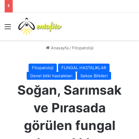
Menü
Anasayfa
/
Fitopatoloji
Fitopatoloji
FUNGAL HASTALIKLAR
Genel bitki hastalıkları
Sebze Bitkileri
Soğan, Sarımsak
ve Pırasada
görülen fungal