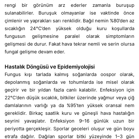
rengi bir görünüm arz ederler zamanla buruşup
sulanabilirler. Buruşuk olmayanlar ise vaktinde önce
çimlenir ve yaprakları sarı renklidir. Bağıl nemin %80’den az
sıcaklığın 24°C’den yüksek olduğu kuru koşullarda
fungusun gelişmesine paralel olarak simptomların
gelişmesi de durur. Fakat hava tekrar nemli ve serin olursa
fungal gelişme devam eder.
Hastalık Döngüsü ve Epidemiyolojisi
Fungus kışı tarlada kalmış soğanlarda oospor olarak,
depolanmış soğanlarda ve tohumlarda ise misel olarak
geçirir ve bir yıldan fazla canlı kalabilir. Enfeksiyon için
22°C’den düşük sıcaklık, bitkiler üzerinde yağmur veya çiğ
damlalarının varlığı ya da %95’ten yüksek oransal nem
gereklidir. Birkaç saatlik kuru ve güneşli hava hastalığın
seyrini yavaşlatır. Enfeksiyon 9–16 günlük uzun bir
periyotta gerçekleşir. Sporlar geceleri oluşur ve gün boyu
etrafa dağılır. Dağılan sporlar bitki yüzeyinde 1–3 gün