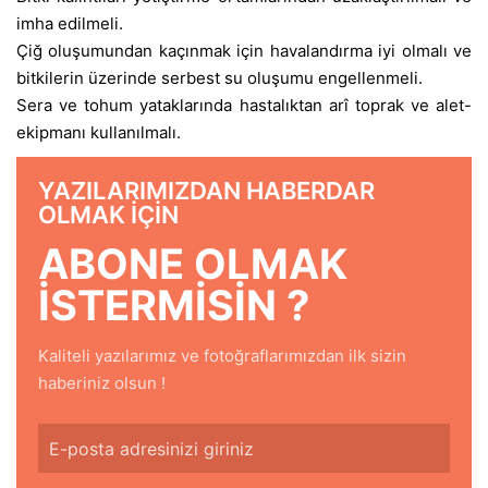
imha edilmeli.
Çiğ oluşumundan kaçınmak için havalandırma iyi olmalı ve
bitkilerin üzerinde serbest su oluşumu engellenmeli.
Sera ve tohum yataklarında hastalıktan arî toprak ve alet-
ekipmanı kullanılmalı.
YAZILARIMIZDAN HABERDAR
OLMAK IÇIN
ABONE OLMAK
ISTERMISIN ?
Kaliteli yazılarımız ve fotoğraflarımızdan ilk sizin
haberiniz olsun !