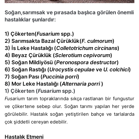
Soğan,sarımsak ve pırasada başlıca görülen önemli
hastalıklar şunlardır:
1) Çökerten(
Fusarium
spp.)
2) Sarımsakta Bazal Çürüklük(
F. culmorum
)
3) İs Leke Hastalığı (
Colletotrichum circinans
)
4) Beyaz Çürüklük (
Sclerotium cepivorum
)
5) Soğan Mildiyösü (
Peronospora destructor
)
6) Soğan Rastığı (
Urocystis cepulae
ve
U. colchici
)
7) Soğan Pası (
Puccinia porri
)
8) Mor Leke Hastalığı (
Alternaria porri
)
1) Çökerten (
Fusarium
spp.)
Fusarium
tarım topraklarında sıkça rastlanan bir fungustur
ve çökertene sebep olur.
Soğan tarımı yapılan her yerde
görülebilir. Hastalık soğan yetiştirilen bahçe ve tarlalarda
çok şiddetli cereyan edebilir.
Hastalık Etmeni