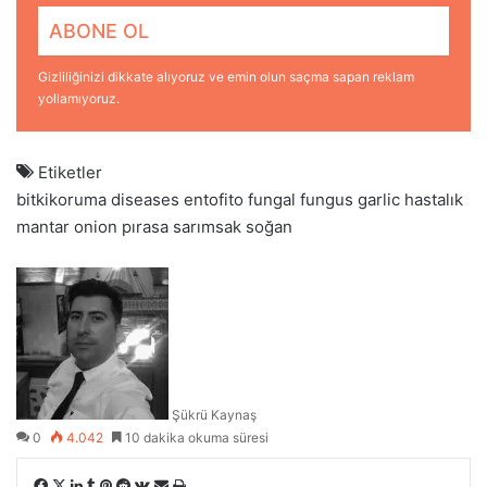
Gizliliğinizi dikkate alıyoruz ve emin olun saçma sapan reklam
yollamıyoruz.
Etiketler
bitkikoruma
diseases
entofito
fungal
fungus
garlic
hastalık
mantar
onion
pırasa
sarımsak
soğan
Şükrü Kaynaş
0
4.042
10 dakika okuma süresi
F
X
L
T
P
R
V
E
Y