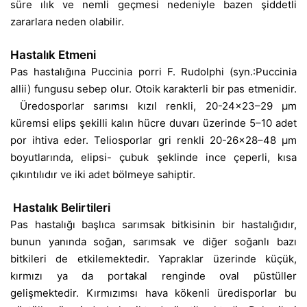
süre ılık ve nemli geçmesi nedeniyle bazen şiddetli
zararlara neden olabilir.
Hastalık Etmeni
Pas hastalığına Puccinia porri F. Rudolphi (syn.:Puccinia
allii) fungusu sebep olur. Otoik karakterli bir pas etmenidir.
Üredosporlar sarımsı kızıl renkli, 20-24×23–29 µm
küremsi elips şekilli kalın hücre duvarı üzerinde 5–10 adet
por ihtiva eder. Teliosporlar gri renkli 20-26×28–48 µm
boyutlarında, elipsi- çubuk şeklinde ince çeperli, kısa
çıkıntılıdır ve iki adet bölmeye sahiptir.
Hastalık Belirtileri
Pas hastalığı başlıca sarımsak bitkisinin bir hastalığıdır,
bunun yanında soğan, sarımsak ve diğer soğanlı bazı
bitkileri de etkilemektedir. Yapraklar üzerinde küçük,
kırmızı ya da portakal renginde oval püstüller
gelişmektedir. Kırmızımsı hava kökenli üredisporlar bu