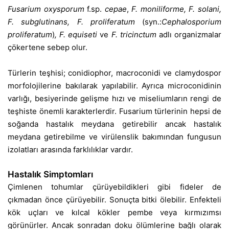
Fusarium oxysporum
f.sp.
cepae
,
F. moniliforme, F. solani,
F. subglutinans, F. proliferatum
(syn.:
Cephalosporium
proliferatum
)
, F. equiseti
ve
F. tricinctum
adlı organizmalar
çökertene sebep olur.
Türlerin teşhisi; conidiophor, macroconidi ve clamydospor
morfolojilerine bakılarak yapılabilir. Ayrıca microconidinin
varlığı, besiyerinde gelişme hızı ve miseliumların rengi de
teşhiste önemli karakterlerdir. Fusarium türlerinin hepsi de
soğanda hastalık meydana getirebilir ancak hastalık
meydana getirebilme ve virülenslik bakımından fungusun
izolatları arasında farklılıklar vardır.
Hastalık Simptomları
Çimlenen tohumlar çürüyebildikleri gibi fideler de
çıkmadan önce çürüyebilir. Sonuçta bitki ölebilir. Enfekteli
kök uçları ve kılcal kökler pembe veya kırmızımsı
görünürler. Ancak sonradan doku ölümlerine bağlı olarak