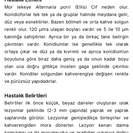
Mor lekeye
Alternaria porri
(Ellis) Cif neden olur.
Konidioforlar tek tek ya da gruplar halinde meydana gelir,
düz veya esnektirler. Bazen bölmeli ve orta kahve solgun
renkli olur. 120 µm’a ulaşan boyları vardır ve 5 ile 10 µm
kalınlığa sahiptirler. Ayrıca bir ya da birkaç tane belirgin
çıkıntıları vardır. Konidiumlar ise genellikle tek olarak
ortaya çıkar ve düz ya da kıvrımlı ve ayrıca konidium’un
boyutuna göre biraz daha geniş ya da onun kadar boyu
olan uca doğru gittikçe incelen gaga şeklinde çıkıntısı
vardır. Konidiler solgundan kahverengiye değişen renkte
ve pürüzsüz yapıdadırlar.
Hastalık Belirtileri
Belirtiler ilk önce küçük, beyaz daireler oluşturan ıslak
lezyonlar şeklinde (2-3 mm çapında) yaprak ve yaprak
saplarında görülür. Lezyonlar genişledikçe birleşirler ve
kahverengiden mora dönerler. Lezyon kenarı daima
kırmızımsı ya da morumsudur ve aşağıdan yukarıya doğru