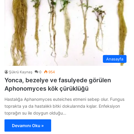
Anasayfa
Şükrü Kaynaş
0
954
Yonca, bezelye ve fasulyede görülen
Aphonomyces kök çürüklüğü
Hastalığa Aphanomyces euteiches etmeni sebep olur. Fungus
toprakta ya da hastalıklı bitki dokularında kışlar. Enfeksiyon
toprağın su ile doygun olduğu…
Devamını Oku »