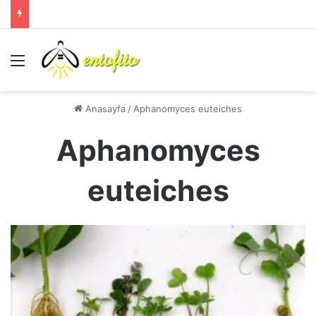
Menü
Anasayfa
/
Aphanomyces euteiches
Aphanomyces
euteiches