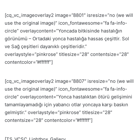
[cq_vc_imageoverlay2 image=”8801″ isresize=”no (we will
use the original image)” icon_fontawesome=”fa fa-info-
circle” overlaycontent=”Yoncada bitkisinde hastalığın
görünümü – Ortadaki yonca hastalığa hassas çeşittir. Sol
ve Sağ çeşitleri dayanıklı çeşitleridir.”
overlaystyle=”pinkrose” titlesize=”28″ contentsize=”28″
contentcolor=”#ffffff”]
[cq_vc_imageoverlay2 image=”8807″ isresize=”no (we will
use the original image)” icon_fontawesome=”fa fa-info-
circle” overlaycontent=”Yonca hastalıktan ötürü gelişimini
tamamlayamadığı için yabancı otlar yoncaya karşı baskın
gelmiştir.” overlaystyle=”pinkrose” titlesize=”28″
contentsize=”28″ contentcolor=”#ffffff”]
[TS_VCSC_Lightbox_Gallery