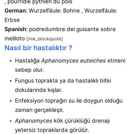
, pourridié pythien du pois
German:
Wurzelfäule: Bohne , Wurzelfäule:
Erbse
Spanish:
podredumbre del guisante sobre
meliloto
[/mk_blockquote]
Nasıl bir hastalıktır ?
Hastalığa
Aphanomyces euteiches
etmeni
sebep olur.
Fungus toprakta ya da hastalıklı bitki
dokularında kışlar.
Enfeksiyon toprağın su ile doygun olduğu
zaman gerçekleşir.
Aphanomyces
kök çürüklüğü drenajı
yetersiz topraklarda görülür.