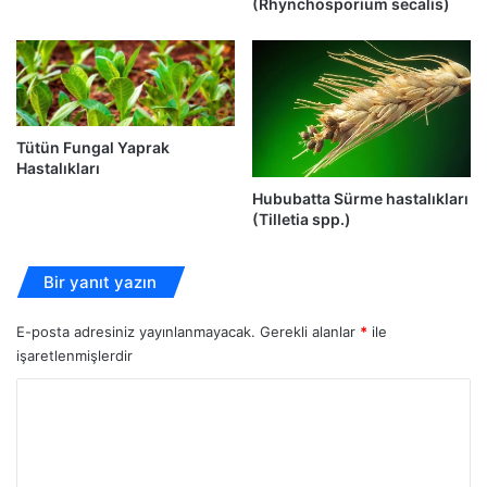
(Rhynchosporium secalis)
Tütün Fungal Yaprak
Hastalıkları
Hububatta Sürme hastalıkları
(Tilletia spp.)
Bir yanıt yazın
E-posta adresiniz yayınlanmayacak.
Gerekli alanlar
*
ile
işaretlenmişlerdir
Y
o
r