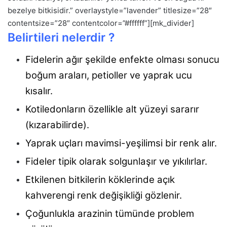
bezelye bitkisidir.” overlaystyle=”lavender” titlesize=”28″
contentsize=”28″ contentcolor=”#ffffff”][mk_divider]
Belirtileri nelerdir ?
Fidelerin ağır şekilde enfekte olması sonucu
boğum araları, petioller ve yaprak ucu
kısalır.
Kotiledonların özellikle alt yüzeyi sararır
(kızarabilirde).
Yaprak uçları mavimsi-yeşilimsi bir renk alır.
Fideler tipik olarak solgunlaşır ve yıkılırlar.
Etkilenen bitkilerin köklerinde açık
kahverengi renk değişikliği gözlenir.
Çoğunlukla arazinin tümünde problem