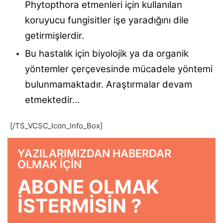
Phytopthora etmenleri için kullanılan
koruyucu fungisitler işe yaradığını dile
getirmişlerdir.
Bu hastalık için biyolojik ya da organik
yöntemler çerçevesinde mücadele yöntemi
bulunmamaktadır. Araştırmalar devam
etmektedir…
[/TS_VCSC_Icon_Info_Box]
YAZILARIMIZDAN HABERDAR
OLMAK IÇIN
ABONE OLMAK
ISTERMISIN ?