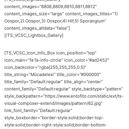
content_images=”8808,8809,8810,8811,8812″
content_images_size=”large” content_images_titles=”1)
Oospor,2) Oospor,3) Oospor,4) Hif,5) Sporangium”
content_images_altdata=”false”]
[/TS_VCSC_Lightbox_Gallery]
[TS_VCSC_Icon_Info_Box icon_position=”top”
icon_main=”fa fa-info-circle” icon_color=”#ad2452″
icon_backcolor=”rgba(255,255,255,0.5)”
title_string=”Mücadelesi” title_color=”#000000″
title_family=”Default:regular” title_align=”center”
content_family=”Default:regular” style_backtype=”pattern”
style_backpattern=”https://www.entofito.com/static/ext/ts-
visual-composer-extend/images/pattern/62.jpg”
link_font_family=”Default:regular”
style_boxborder=”border-style:solid;border-top-
style:solid;border-right-style:solid;border-bottom-