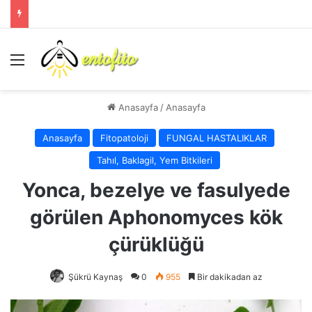
Menü
Anasayfa
/
Anasayfa
Anasayfa
Fitopatoloji
FUNGAL HASTALIKLAR
Tahıl, Baklagil, Yem Bitkileri
Yonca, bezelye ve fasulyede
görülen Aphonomyces kök
çürüklüğü
Şükrü Kaynaş
0
955
Bir dakikadan az