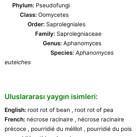
Phylum:
Pseudofungi
Class:
Oomycetes
Order:
Saprolegniales
Family:
Saprolegniaceae
Genus:
Aphanomyces
Species:
Aphanomyces
euteiches
Uluslararası yaygın isimleri:
English:
root rot of bean , root rot of pea
French:
nécrose racinaire , nécrose racinaire
précoce , pourridié du mélilot , pourridié du pois