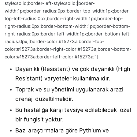
style:solid;border-left-style:solid;|border-
width:1px;border-radius:0px;border-top-width:1px;border-
top-left-radius:0px;border-right-width:1px;border-top-
right-radius:0px;border-bottom-width:1px;border-bottom-
right-radius:0px;border-left-width:1px;border-bottom-left-
radius:0px;|border-color:#15273a;border-top-
color:#15273a;border-right-color:#15273a;border-bottom-
color:#15273a;border-left-color:#15273a;”]
Dayanıklı (Resistant) ve çok dayanıklı (High
Resistant) varyeteler kullanılmalıdır.
Toprak ve su yönetimi uygulanarak arazi
drenajı düzeltilmelidir.
Bu hastalığa karşı tavsiye edilebilecek özel
bir fungisit yoktur.
Bazı araştırmalara göre Pythium ve