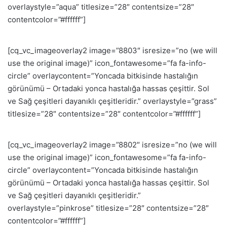
overlaystyle=”aqua” titlesize=”28″ contentsize=”28″
contentcolor=”#ffffff”]
[cq_vc_imageoverlay2 image=”8803″ isresize=”no (we will
use the original image)” icon_fontawesome=”fa fa-info-
circle” overlaycontent=”Yoncada bitkisinde hastalığın
görünümü – Ortadaki yonca hastalığa hassas çeşittir. Sol
ve Sağ çeşitleri dayanıklı çeşitleridir.” overlaystyle=”grass”
titlesize=”28″ contentsize=”28″ contentcolor=”#ffffff”]
[cq_vc_imageoverlay2 image=”8802″ isresize=”no (we will
use the original image)” icon_fontawesome=”fa fa-info-
circle” overlaycontent=”Yoncada bitkisinde hastalığın
görünümü – Ortadaki yonca hastalığa hassas çeşittir. Sol
ve Sağ çeşitleri dayanıklı çeşitleridir.”
overlaystyle=”pinkrose” titlesize=”28″ contentsize=”28″
contentcolor=”#ffffff”]