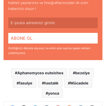
Kaliteli yazılarımız ve fotoğraflarımızdan ilk sizin
haberiniz olsun !
Gizliliğinizi dikkate alıyoruz ve emin olun saçma sapan reklam
yollamıyoruz.
Aphanomyces euteiches
bezelye
fasulye
hastalık
Mücadele
yonca
Facebook
X
LinkedIn
Tumblr
Pinterest
Reddit
VKontakte
E-Posta ile paylaş