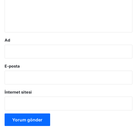
u
m
*
Ad
E-posta
İnternet sitesi