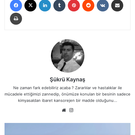
Yazdır
Şükrü Kaynaş
Ne zaman fark edebiliriz acaba ? Zararlılar ve hastalıklar ile
mücadele ettiğimizi zannedip, önümüze konulan bir besinin sadece
kimyasaldan ibaret kansorejen bir madde olduğunu...
We
Ins
b
tag
sit
ra
esi
m