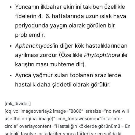
Yoncanın ilkbahar ekimini takiben özellikle
fidelerin 4.-6. haftalarında uzun ıslak hava
periyodunda yaygın olarak görülen bir
problemdir.
Aphanomyces
’in diğer kök hastalıklarından
ayrılması zordur (Özellikle
Phytophthora
ile
karıştırılması muhtemeldir).
Ayrıca yağmur suları toplanan arazilerde
hastalık daha şiddetli olarak görülür.
[mk_divider]
[cq_vc_imageoverlay2 image=”8806″ isresize=”no (we will
use the original image)” icon_fontawesome=”fa fa-info-
circle” overlaycontent=”Hastalığın köklerde görünümü – En
soldaki fasulye, ortadakiler yonca türleri ve en sağda ki