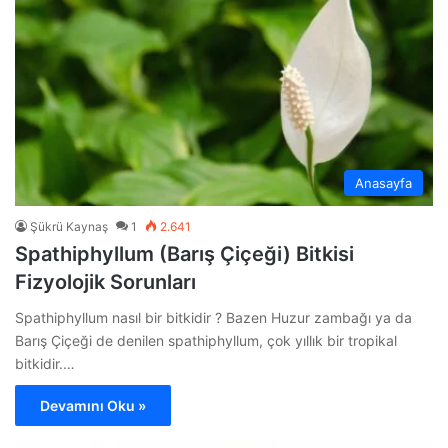
Anasayfa
Şükrü Kaynaş
1
2.641
Spathiphyllum (Barış Çiçeği) Bitkisi
Fizyolojik Sorunları
Spathiphyllum nasıl bir bitkidir ? Bazen Huzur zambağı ya da
Barış Çiçeği de denilen spathiphyllum, çok yıllık bir tropikal
bitkidir.…
Devamını Oku »