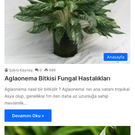
Anasayfa
Şükrü Kaynaş
0
489
Aglaonema Bitkisi Fungal Hastalıkları
Aglaonema nasıl bir bitkidir ? Aglaonema’ nın ana vatanı tropikal
Asya olup, genellikle 1m den daha az uzunluğa sahip
mevsimlik…
Devamını Oku »