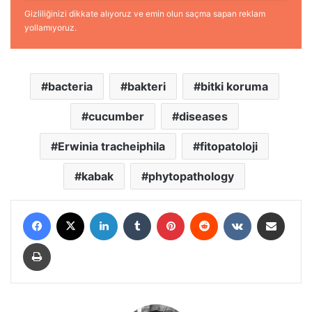
Gizliliğinizi dikkate alıyoruz ve emin olun saçma sapan reklam
yollamıyoruz.
bacteria
bakteri
bitki koruma
cucumber
diseases
Erwinia tracheiphila
fitopatoloji
kabak
phytopathology
Facebook
X
LinkedIn
Tumblr
Pinterest
Reddit
VKontakte
E-Posta ile paylaş
Yazdır