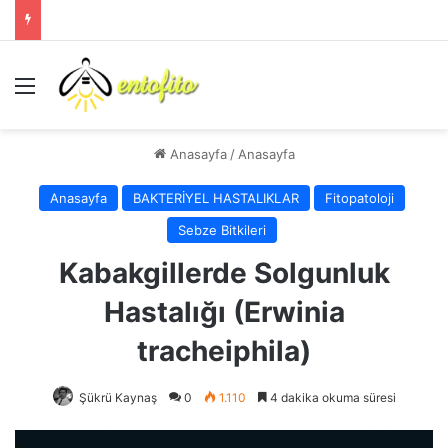
Menü
Anasayfa
/
Anasayfa
Anasayfa
BAKTERİYEL HASTALIKLAR
Fitopatoloji
Sebze Bitkileri
Kabakgillerde Solgunluk
Hastalığı (Erwinia
tracheiphila)
Şükrü Kaynaş
0
1.110
4 dakika okuma süresi