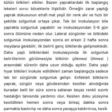
bütün bitkileri etkiler. Bazen yapraklardaki ilk başlangıç
lekeleri ısırıcı böceklerle ilişkilidir. Örneğin zarar yaptığı
yaprak dokusunun etrafı mat yeşil bir renk alır ve hızlı bir
şekilde solgunluk ortaya çıkar. Tek bir inokulasyon bile
yaprakta solgunluk yapabilir ve inokulasyondan 5-6 gün
sonra ölümüne neden olur. Lateral sürgünler ve bitkideki
solgunluk inokulasyondan sonra en erken 2 hafta sonra
meydana gelebilir; ilk belirti genç bitkilerde gelişmektedir.
Daha yaşlı bitkilerdeki inokulasyonda ilk solgunluk
belirtilerinin görülmesiyle bitkinin çökmesi (ölmesi )
arasındaki sürenin daha uzun olduğu açıktır. Daha yaşlı
hıyar bitkileri inokule edildikleri zaman başlangıçta sadece
tek bir sürgünde solgunluk gelişir. Enfekteli bitkilerin
yaprak, sürgün veya gövdesinden kesitler alındığında
buradan belli bir süre sonra sallanan beyaz renkli sızıntı
hastalığın tanısında yardımcı olur. Kesilen doku yüzeyine
kesildikten hemen sonra veya birkaç dakika sonra
parmakla bastırılıp ve daha sonra yavaşça kaldırılırsa, kesik