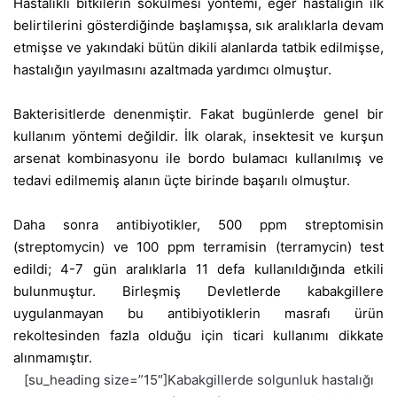
Hastalıklı bitkilerin sökülmesi yöntemi, eğer hastalığın ilk
belirtilerini gösterdiğinde başlamışsa, sık aralıklarla devam
etmişse ve yakındaki bütün dikili alanlarda tatbik edilmişse,
hastalığın yayılmasını azaltmada yardımcı olmuştur.
Bakterisitlerde denenmiştir. Fakat bugünlerde genel bir
kullanım yöntemi değildir. İlk olarak, insektesit ve kurşun
arsenat kombinasyonu ile bordo bulamacı kullanılmış ve
tedavi edilmemiş alanın üçte birinde başarılı olmuştur.
Daha sonra antibiyotikler, 500 ppm streptomisin
(streptomycin) ve 100 ppm terramisin (terramycin) test
edildi; 4-7 gün aralıklarla 11 defa kullanıldığında etkili
bulunmuştur. Birleşmiş Devletlerde kabakgillere
uygulanmayan bu antibiyotiklerin masrafı ürün
rekoltesinden fazla olduğu için ticari kullanımı dikkate
alınmamıştır.
[su_heading size=”15″]Kabakgillerde solgunluk hastalığı