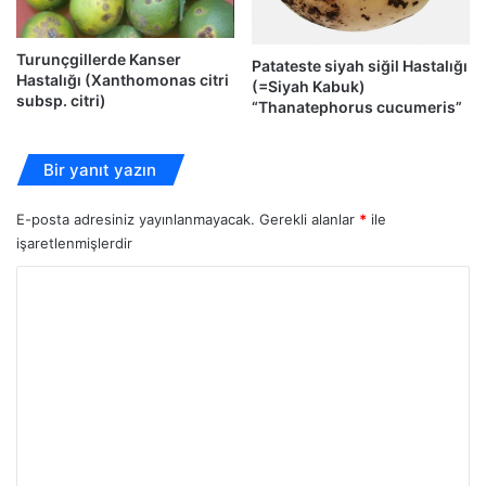
Turunçgillerde Kanser
Patateste siyah siğil Hastalığı
Hastalığı (Xanthomonas citri
(=Siyah Kabuk)
subsp. citri)
“Thanatephorus cucumeris”
Bir yanıt yazın
E-posta adresiniz yayınlanmayacak.
Gerekli alanlar
*
ile
işaretlenmişlerdir
Y
o
r
u
m
*