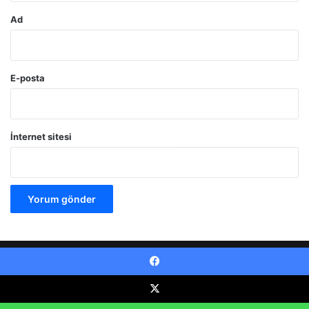
Ad
E-posta
İnternet sitesi
© Telif Hakkı 2026, Tüm Hakları Saklıdır |
Şükrü KAYNAŞ
Facebook
RSS
Facebook
X
Pinterest
YouTube
Tumblr
Instagr
X