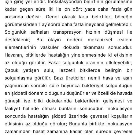
için giriş yerleridir. İnokulasyondan belirtinin görülmesine
kadar geçen süre iki ile on dört yada daha fazla gün
arasında değişir. Genel olarak tarla belirtileri böceğin
görülmesinden 1 ay sonra daha fazla meydana gelmektedir.
Solgunluk safhaları transprasyon hızının düşmesi ile
desteklenir; Bu olayın nedeni mekaniksel ksilem
elementlerinin vaskuler dokuda tıkanması sonucudur.
Havanın, bitkilerde hastalığın yinelenmesinde ki etkisinin
az olduğu görülür. Fakat solgunluk oranının etkileyebilir;
Çabuk yetişen sulu, lezzetli bitkilerde belirgin bir
solgunlaşma görülür. Bazı üreticiler nemli hava ve aşırı
yağmurdan sonraki süre boyunca bakteriyel solgunluğun
en şiddetli dönem olduğunu düşünürler ve özellikle havada
güneşli ise bitki dokularında bakterilerin gelişmesi ve
faaliyet halinde olması bunların sonucudur. İnokulasyon
soncunda hastalığın şiddeti üzerinde çevresel koşulların
etkisinin az olduğu görülür; Bununla birlikte inokulasyon
zamanından hasat zamanına kadar olan sürede çevresel